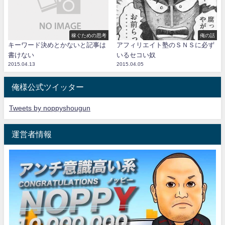
稼ぐための思考
俺の話
キーワード決めとかないと記事は
アフィリエイト塾のＳＮＳに必ず
書けない
いるセコい奴
2015.04.13
2015.04.05
俺様公式ツイッター
Tweets by noppyshougun
運営者情報