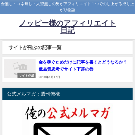
金無し・コネ無し・人望無しの男がアフィリエイト１つでのし上がる成り上
がり物語
ノッピー様のアフィリエイト
日記
サイトが飛ぶの記事一覧
金を稼ぐためだけに記事を書くとどうなるか？
低品質思考でサイト下落の巻
サイト作成
2019年6月17日
公式メルマガ：週刊俺様