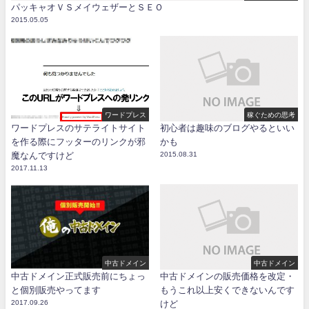
パッキャオＶＳメイウェザーとＳＥＯ
2015.05.05
ワードプレス
稼ぐための思考
ワードプレスのサテライトサイト
初心者は趣味のブログやるといい
を作る際にフッターのリンクが邪
かも
魔なんですけど
2015.08.31
2017.11.13
中古ドメイン
中古ドメイン
中古ドメイン正式販売前にちょっ
中古ドメインの販売価格を改定・
と個別販売やってます
もうこれ以上安くできないんです
2017.09.26
けど