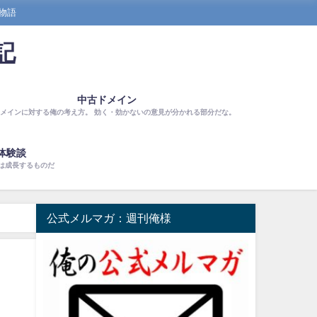
物語
記
中古ドメイン
メインに対する俺の考え方。 効く・効かないの意見が分かれる部分だな。
体験談
は成長するものだ
公式メルマガ：週刊俺様