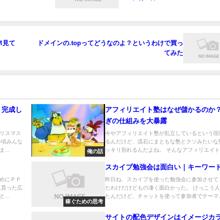
Ｍ見て
ドメインの.topってどうなのよ？というわけで買っ
てみた
ト完成し
アフィリエイト塾はなぜ儲かるのか
ぎの仕組みを大暴露
リスマス
今やアフィリエイト塾が乱立しているという現
今頃みんな
るんだけど、流石にまともな塾とクソみたいな
..
ッキリ別れるんだよね。 そんなアフィリエイト..
俺の話
スカイプ勉強会は面白い｜キーワー
めにＰＰ
昨日ね、スカイプを使った勉強会に参加させて
単貰った広
たわけだけどもの凄く面白かった。 けっこう
..
たんだけど、チャットを使って参加者でテーマ..
稼ぐための思考
サイトの配色デザインはイメージカ