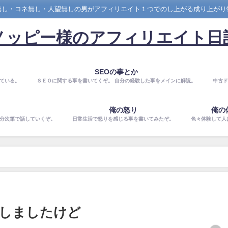
無し・コネ無し・人望無しの男がアフィリエイト１つでのし上がる成り上がり
ノッピー様のアフィリエイト日
SEOの事とか
ている。
ＳＥＯに関する事を書いてくぞ。 自分の経験した事をメインに解説。
中古ド
俺の怒り
俺の
気分次第で話していくぞ。
日常生活で怒りを感じる事を書いてみたぞ。
色々体験して人
しましたけど