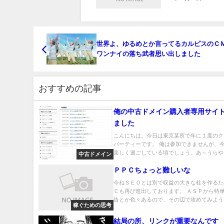
世界よ、ゆるめとか言ってるカルピスのＣ
ワンナイの落ち武者思い出しました
おすすめの記事
俺の中古ドメイン購入者専用サイ
ました
こんにちは。今日は東京某所で年に１度のク
パーティーです。 俺は参加できませんが、
楽しく過ごしている頃でしょう。あ～うらやま.
中古ドメイン
ＰＰＣちょっと難しいな
今ねＳＥＯとは別で収益の大きな柱を作るた
Ｃも再び進出しております。 ＡＳＰから特
告とか色々あるので、その辺で攻めてみようと.
稼ぐための思考
結局の所、リンクが重要なんです