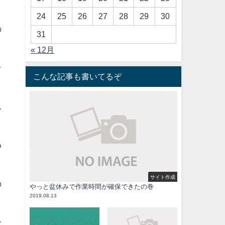
24
25
26
27
28
29
30
の
31
« 12月
そ
こんな記事も書いてるぞ
ん
め
サイト作成
の
やっと盆休みで作業時間が確保できたの巻
2019.08.13
合