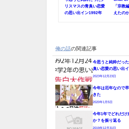
リスマスの青臭い恋愛
「宗教編
の思い出イン1992年
えたの
俺の話
の関連記事
今思うと純粋だっ
臭い恋愛の思い出イン
2023年12月23日
今年は厄年なので
きた
2020年1月5日
今年1年でどれだけ
か？を振り返る
2019年12月31日