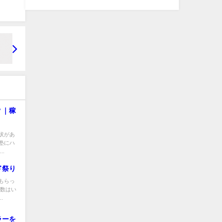
？｜稼
状があ
塾にハ
.
ド祭り
もらっ
人数はい
.
ラーを