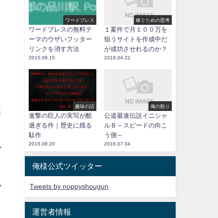
ワードプレス
稼ぐための思考
ワードプレスの無料テ
１案件で月１００万を
イ
ーマのウザいフッター
狙うサイトを作成中だ
リンクを消す方法
が成功させれるのか？
2015.09.15
2018.04.22
く
趣味の話
俺の怒り
た
進撃の巨人の実写が酷
公道最速伝説イニシャ
過ぎる件｜歴史に残る
ルＢ～スピードの向こ
駄作
う側～
2015.08.20
2016.07.04
か
俺様公式ツイッター
い
Tweets by noppyshougun
運営者情報