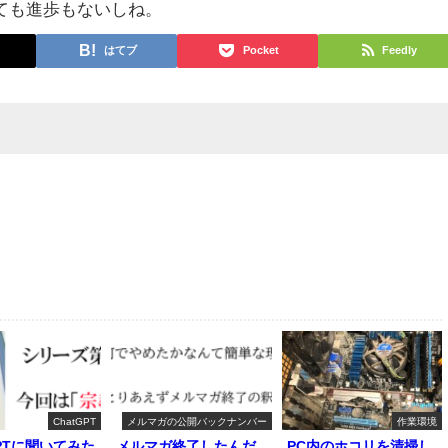
ても進歩もないしね。
はてブ
Pocket
Feedly
ChatGPT
メルマガの公開バックナンバー
作業環境
GPTに聞いてみた
メルマガ終了したんだ
PC内のホコリを清掃し