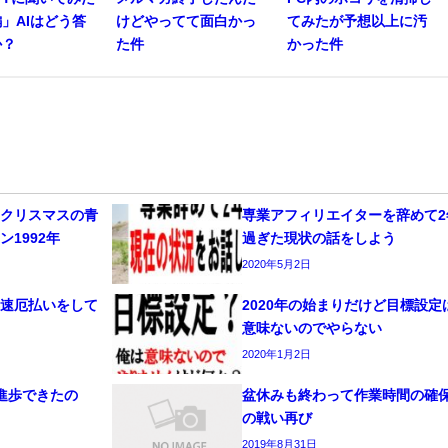
」AIはどう答
けどやってて面白かっ
てみたが予想以上に汚
か？
た件
かった件
たクリスマスの青
専業アフィリエイターを辞めて2
1992年
過ぎた現状の話をしよう
2020年5月2日
早速厄払いをして
2020年の始まりだけど目標設定
意味ないのでやらない
2020年1月2日
進歩できたの
盆休みも終わって作業時間の確
の戦い再び
2019年8月31日