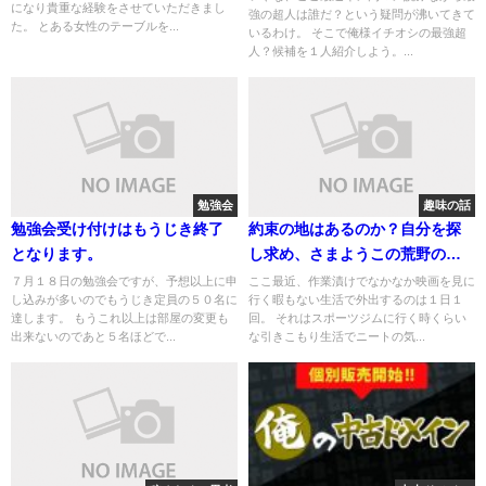
になり貴重な経験をさせていただきまし
強の超人は誰だ？という疑問が沸いてきて
た。 とある女性のテーブルを...
いるわけ。 そこで俺様イチオシの最強超
人？候補を１人紹介しよう。...
勉強会
趣味の話
勉強会受け付けはもうじき終了
約束の地はあるのか？自分を探
となります。
し求め、さまようこの荒野の果
てに
７月１８日の勉強会ですが、予想以上に申
ここ最近、作業漬けでなかなか映画を見に
し込みが多いのでもうじき定員の５０名に
行く暇もない生活で外出するのは１日１
達します。 もうこれ以上は部屋の変更も
回。 それはスポーツジムに行く時くらい
出来ないのであと５名ほどで...
な引きこもり生活でニートの気...