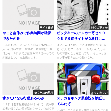
サイト作成
SEOの事とか
やっと盆休みで作業時間が確保
ビッグキーのアンカー寄せ１０
できたの巻
０％で放置サイトが２枚目に来
た件
こんにちは。 やっと１１日から盆休みに
はいこんばんは。 今月は大阪に引越しが
入った俺様です。 世間の一般企業は１０
あったりとプライベートがあわただしかっ
日から１８日までが盆休みで９連休っての
たので書くことを忘れてた。 ちょっと面
が羨ましい。 まあ俺も１１...
白い事が起きたので書いてみ...
稼ぐための思考
キン肉マン
稼ぎたいなら行動あるのみ
ステカセキング最強説を検証し
てみたぞ
１８日は名古屋勉強会が行われて、俺が参
加者の皆さんの前で話をさせていただく事
いやな、ここ最近キン肉マン読みながら最