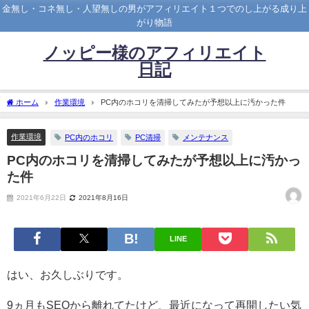
金無し・コネ無し・人望無しの男がアフィリエイト１つでのし上がる成り上
がり物語
ノッピー様のアフィリエイト
日記
ホーム
作業環境
PC内のホコリを清掃してみたが予想以上に汚かった件
作業環境
PC内のホコリ
PC清掃
メンテナンス
PC内のホコリを清掃してみたが予想以上に汚かっ
た件
2021年6月22日
2021年8月16日
LINE
はい、お久しぶりです。
9ヵ月もSEOから離れてたけど、最近になって再開したい気