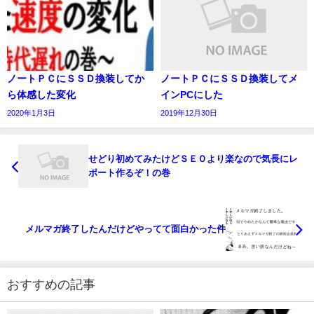
ノートＰＣにＳＳＤ換装してか
ノートＰＣにＳＳＤ換装してメ
ら体感した変化
インPCにした
2020年1月3日
2019年12月30日
せどり初めてみたけどＳＥＯより楽なので気長にレ
ポート作るぞ！の巻
メルマガ終了したんだけどやってて面白かった件
おすすめの記事