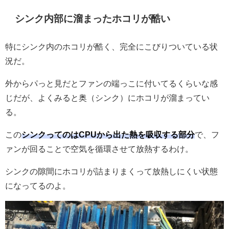
シンク内部に溜まったホコリが酷い
特にシンク内のホコリが酷く、完全にこびりついている状
況だ。
外からパっと見だとファンの端っこに付いてるくらいな感
じだが、よくみると奥（シンク）にホコリが溜まってい
る。
この
シンクってのはCPUから出た熱を吸収する部分
で、フ
ァンが回ることで空気を循環させて放熱するわけ。
シンクの隙間にホコリが詰まりまくって放熱しにくい状態
になってるのよ。