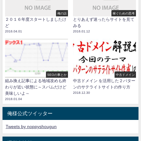
俺の話
稼ぐための思考
２０１６年度スタートしましたけ
とりあえず迷ったらサイトを見て
ど
みる
2016.04.01
2016.01.12
SEOの事とか
中古ドメイン
組み換え記事による地域攻めも終
中古ドメイン を活用した２パター
わりが近い状態に～スパムだけど
ンのサテライトサイトの作り方
美味しいよ～
2018.12.30
2018.01.04
俺様公式ツイッター
Tweets by noppyshougun