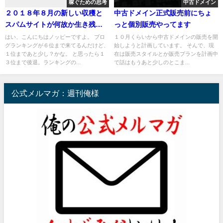
稼ぐための思考
中古ドメイン
２０１８年８月の新しい収穫と
中古ドメイン正式販売前にちょ
スパムサイトが何故か生き残っ
っと個別販売やってます
たコンボイ並の謎
はい、こんにちはノッピーですよ。 ブロ
１０月くらいから中古ドメインの販売を開
グランキングが６位まで来てるんだけど、
始しようと計画しています。 そんで、現
１位まであと少し？かな。 と思ったら１
在は販売スタイルとか販売プランを計画中
３位まで後退。ランキングの...
で話はもうあと少しのとこま...
公式メルマガ：週刊俺様