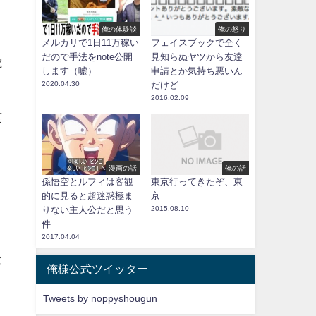
俺の体験談
俺の怒り
メルカリで1日11万稼い
フェイスブックで全く
だので手法をnote公開
見知らぬヤツから友達
成
します（嘘）
申請とか気持ち悪いん
2020.04.30
だけど
2016.02.09
笑
漫画の話
俺の話
孫悟空とルフィは客観
東京行ってきたぞ、東
的に見ると超迷惑極ま
京
こ
りない主人公だと思う
2015.08.10
件
2017.04.04
な
俺様公式ツイッター
Tweets by noppyshougun