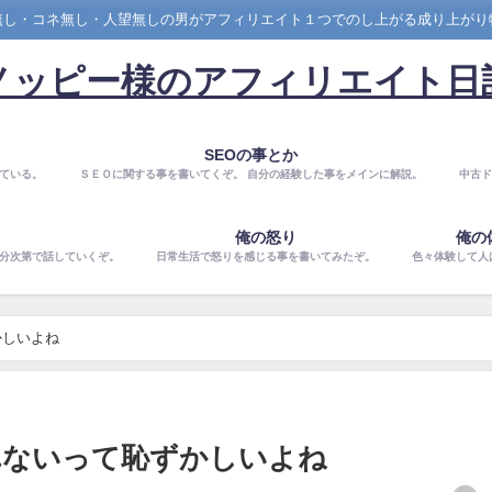
無し・コネ無し・人望無しの男がアフィリエイト１つでのし上がる成り上がり
ノッピー様のアフィリエイト日
SEOの事とか
ている。
ＳＥＯに関する事を書いてくぞ。 自分の経験した事をメインに解説。
中古ド
俺の怒り
俺の
気分次第で話していくぞ。
日常生活で怒りを感じる事を書いてみたぞ。
色々体験して人
かしいよね
れないって恥ずかしいよね