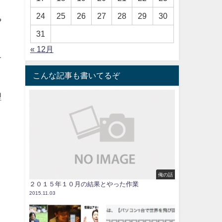
24
25
26
27
28
29
30
や
31
« 12月
サ
こんな記事も書いてるぞ
理
俺の話
２０１５年１０月の結果とやった作業
2015.11.03
。