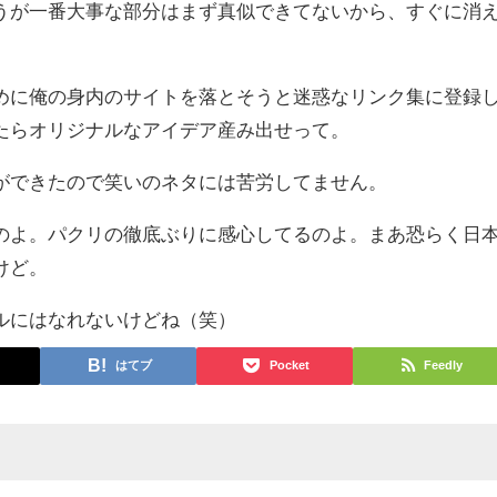
うが一番大事な部分はまず真似できてないから、すぐに消
。
めに俺の身内のサイトを落とそうと迷惑なリンク集に登録
たらオリジナルなアイデア産み出せって。
ができたので笑いのネタには苦労してません。
のよ。パクリの徹底ぶりに感心してるのよ。まあ恐らく日
けど。
ルにはなれないけどね（笑）
はてブ
Pocket
Feedly