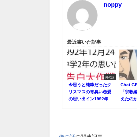
noppy
最近書いた記事
俺の話
今思うと純粋だったク
Chat 
リスマスの青臭い恋愛
「宗教編
の思い出イン1992年
えたの
俺の話
の関連記事