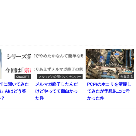
ChatGPT
メルマガの公開バックナンバー
作業環境
GPTに聞いてみた
メルマガ終了したんだ
PC内のホコリを清掃し
」AIはどう答
けどやってて面白かっ
てみたが予想以上に汚
か？
た件
かった件