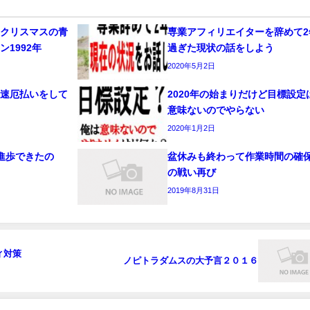
たクリスマスの青
専業アフィリエイターを辞めて2
1992年
過ぎた現状の話をしよう
2020年5月2日
早速厄払いをして
2020年の始まりだけど目標設定
意味ないのでやらない
2020年1月2日
進歩できたの
盆休みも終わって作業時間の確
の戦い再び
2019年8月31日
ィ対策
ノピトラダムスの大予言２０１６