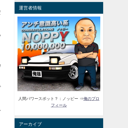
運営者情報
だ
あ
と
恥
で
人間パワースポット？：ノッピー ⇒
俺のプロ
フィール
れ
アーカイブ