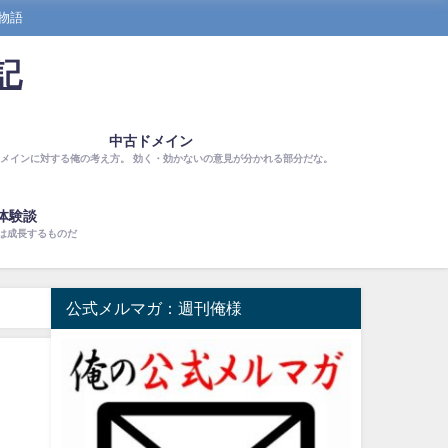
物語
記
中古ドメイン
メインに対する俺の考え方。 効く・効かないの意見が分かれる部分だな。
体験談
は成長するものだ
公式メルマガ：週刊俺様