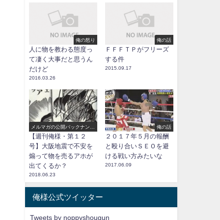
俺の怒り
俺の話
人に物を教わる態度っ
ＦＦＦＴＰがフリーズ
て凄く大事だと思うん
する件
だけど
2015.09.17
2016.03.26
メルマガの公開バックナンバ
俺の話
ー
【週刊俺様・第１２
２０１７年５月の報酬
号】大阪地震で不安を
と殴り合いＳＥＯを避
煽って物を売るアホが
ける戦い方みたいな
出てくるか？
2017.06.09
2018.06.23
俺様公式ツイッター
Tweets by noppyshougun