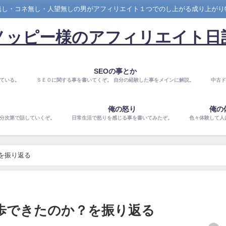
無し・コネ無し・人望無しの男がアフィリエイト１つでのし上がる成り上がり
ノッピー様のアフィリエイト日
SEOの事とか
ている。
ＳＥＯに関する事を書いてくぞ。 自分の経験した事をメインに解説。
中古ド
俺の怒り
俺の
気分次第で話していくぞ。
日常生活で怒りを感じる事を書いてみたぞ。
色々体験して人
を振り返る
歩できたのか？を振り返る