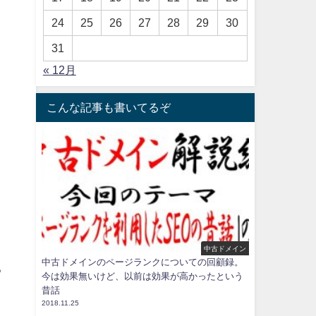
24
25
26
27
28
29
30
31
« 12月
こんな記事も書いてるぞ
中古ドメイン
中古ドメインのページランクについての回顧録。
る
今は効果無いけど、以前は効果が高かったという
昔話
2018.11.25