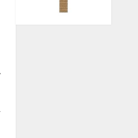
。
か
ン