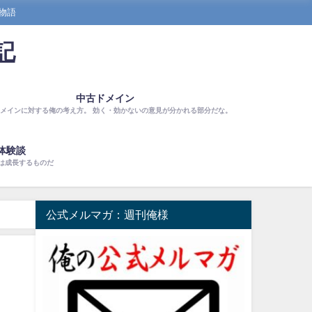
物語
記
中古ドメイン
メインに対する俺の考え方。 効く・効かないの意見が分かれる部分だな。
体験談
は成長するものだ
公式メルマガ：週刊俺様