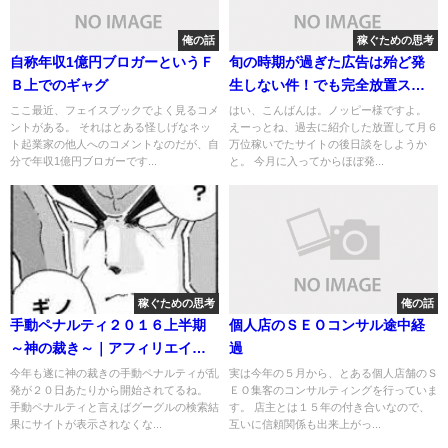
俺の話
稼ぐための思考
自称年収1億円ブロガーというＦ
旬の時期が過ぎた広告は殆ど発
Ｂ上でのギャグ
生しない件！でも完全放置スパ
ムサイトだからＯＫ
ここ最近、フェイスブックでよく見るコメ
はい、こんばんは。ノッピー様ですよ。
ントがある。 それはとある怪しげなネッ
えーっとね、過去に紹介した放置して月６
ト起業家の他人へのコメントなのだが、自
万位稼いでたサイトの後日談をしようか
分で年収1億円ブロガーです...
と。 今月に入ってからほぼ発...
稼ぐための思考
俺の話
手動ペナルティ２０１６上半期
個人店のＳＥＯコンサル途中経
～神の裁き～｜アフィリエイタ
過
ーはどうやって生き残るべき
今年も遂に神の裁きの手動ペナルティが乱
実は今年の５月から、とある個人店舗のＳ
発が２０日あたりから開始されてるね。
ＥＯ集客のコンサルティングを行っていま
か？
手動ペナルティと言えばグーグルの検索結
す。 店主とは１５年の付き合いなので、
果にサイトが表示されなくな...
互いに信頼関係も出来上がっ...