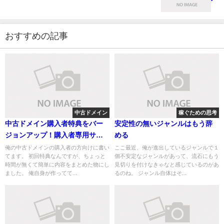
おすすめの記事
中古ドメイン
稼ぐための思考
中古ドメイン購入者特典をバー
安定性の無いジャンルはもう辞
ジョンアップ！購入者専用サイ
める
ト作ります
俺の中古ドメインの購入者の方向けに書い
ここ最近、俺が進出しているジャンルで１
てます。 初回特典なんですが、ちょっと
個不安定なジャンルがあって、流石にもう
時間が無くて簡単に内容をまとめた物にし
見切りを付けなきゃなと感じているのがあ
ました。 俺自身が作ってて...
るのね。 ジャンル自体はそ...