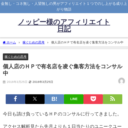
金無し・コネ無し・人望無しの男がアフィリエイト１つでのし上がる成り上
がり物語
ノッピー様のアフィリエイト
日記
ホーム
稼ぐための思考
個人店のＨＰで有名店を凌ぐ集客方法をコンサル中
稼ぐための思考
個人店のＨＰで有名店を凌ぐ集客方法をコンサル
中
2016年3月25日
2016年3月25日
LINE
今日も請け負っているＨＰのコンサルに行ってきました。
アクセス解析見たら先月よりも１日当たりのユニークユー