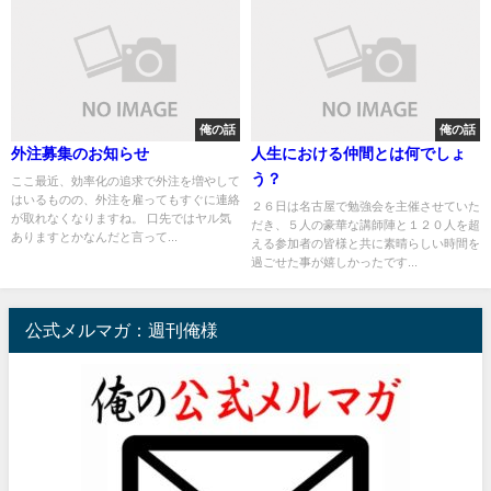
俺の話
俺の話
外注募集のお知らせ
人生における仲間とは何でしょ
う？
ここ最近、効率化の追求で外注を増やして
はいるものの、外注を雇ってもすぐに連絡
２６日は名古屋で勉強会を主催させていた
が取れなくなりますね。 口先ではヤル気
だき、５人の豪華な講師陣と１２０人を超
ありますとかなんだと言って...
える参加者の皆様と共に素晴らしい時間を
過ごせた事が嬉しかったです...
公式メルマガ：週刊俺様