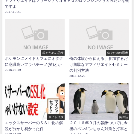
アフィリエイトはフリーシナリオＲＰＧのロマンシングサガみたいな物
ですよ
2017.10.21
稼ぐための思考
稼ぐための思考
ポケモンにメイドカフェにオタク
俺の体験から伝える、参加するだ
に意識高いフラペチーノ(笑)とか
け無駄なアフィリエイトセミナー
2016.08.19
の判別方法
2018.12.23
サイト作成
俺の話
エックスサーバーのＳＳＬ化の解
２０１６年９月の報酬ついでに今
説が分かり易かった件
後のペンギンちゃん対策と打率と