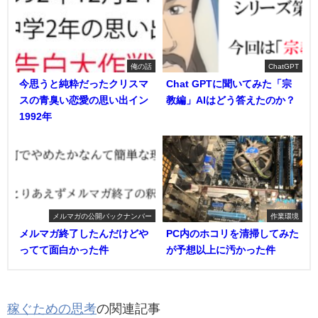
俺の話
ChatGPT
今思うと純粋だったクリスマ
Chat GPTに聞いてみた「宗
スの青臭い恋愛の思い出イン
教編」AIはどう答えたのか？
1992年
メルマガの公開バックナンバー
作業環境
メルマガ終了したんだけどや
PC内のホコリを清掃してみた
ってて面白かった件
が予想以上に汚かった件
稼ぐための思考
の関連記事