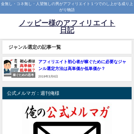
金無し・コネ無し・人望無しの男がアフィリエイト１つでのし上がる成り上
がり物語
ノッピー様のアフィリエイト
日記
ジャンル選定の記事一覧
アフィリエイト初心者が稼ぐために必要なジャ
ンル選定方法は高単価か低単価か？
稼ぐための思考
2019年3月6日
公式メルマガ：週刊俺様