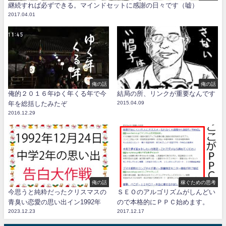
継続すれば必ずできる。マインドセットに感謝の日々です（嘘）
2017.04.01
俺の話
俺の話
俺的２０１６年ゆく年くる年で今
結局の所、リンクが重要なんです
年を総括したみたぞ
2015.04.09
2016.12.29
俺の話
稼ぐための思考
今思うと純粋だったクリスマスの
ＳＥＯのアルゴリズムがしんどい
青臭い恋愛の思い出イン1992年
ので本格的にＰＰＣ始めます。
2023.12.23
2017.12.17