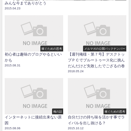
みんな今までありがとう
2015.04.23
稼ぐための思考
メルマガの公開バックナンバー
初心者は趣味のブログやるといい
【週刊俺様・第７号】デスクトッ
かも
プＰＣでブルートゥース化に挑ん
2015.08.31
だんだけど失敗したでござるの巻
2018.05.24
俺の話
稼ぐための思考
インターネットに接続出来ない原
自分だけの持ち味を活かす事でラ
因
イバルを出し抜ける？
2015.08.06
2015.10.12