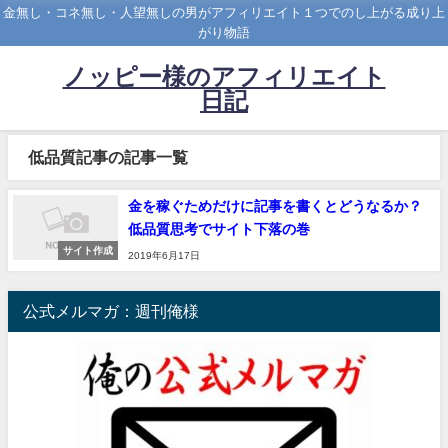
金無し・コネ無し・人望無しの男がアフィリエイト１つでのし上がる成り上
がり物語
ノッピー様のアフィリエイト
日記
低品質記事の記事一覧
金を稼ぐためだけに記事を書くとどうなるか？
低品質思考でサイト下落の巻
サイト作成
2019年6月17日
公式メルマガ：週刊俺様