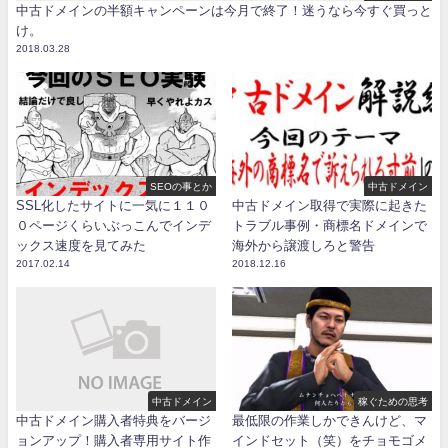
中古ドメインの半額キャンペーンは今月で終了！迷うなら今すぐ買っと
け。
2018.03.28
SEOの事とか
中古ドメイン
SSL化したサイトに一気に１１０
中古ドメイン取得で実際に起きた
０ページくらいぶっこんでインデ
トラブル事例・商標名ドメインで
ックス速度を見てみた
海外から譲渡しろと警告
2017.02.14
2018.12.16
中古ドメイン
稼ぐための思考
中古ドメイン購入者特典をバージ
最低限の作業しかできんけど、マ
ョンアップ！購入者専用サイト作
インドセット（笑）をチョモゴメ