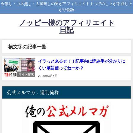
金無し・コネ無し・人望無しの男がアフィリエイト１つでのし上がる成り上
がり物語
ノッピー様のアフィリエイト
日記
横文字の記事一覧
イラっと来るぜ！！記事内に読み手が分かりに
くい単語使ってねーか？
サイト作成
2020年4月5日
公式メルマガ：週刊俺様