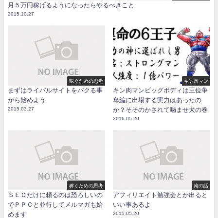
月５万円稼げるようになったらやるべきこと
2015.10.27
稼ぐための思考
キン肉マン
まずはライバルサイトをパクる事
キン肉マンビッグボディは王位争
から始めよう
奪編に出場する実力はあったの
2015.03.27
か？そそのかされて噛ませ犬の巻
2016.05.20
稼ぐための思考
俺の話
ＳＥＯだけに頼るのは恐ろしいの
アフィリエイト勉強会とか出ると
でＰＰＣと並行してメルマガも始
いい事あるよ
めます
2015.05.20