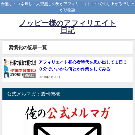
金無し・コネ無し・人望無しの男がアフィリエイト１つでのし上がる成り上
がり物語
ノッピー様のアフィリエイト
日記
習慣化の記事一覧
アフィリエイト初心者時代を思い出して１日３
０分でいいから何とか作業をしてみる
俺の話
2019年5月20日
公式メルマガ：週刊俺様