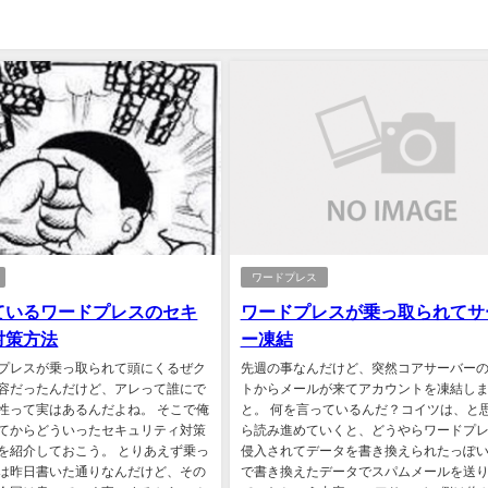
ワードプレス
ているワードプレスのセキ
ワードプレスが乗っ取られてサ
対策方法
ー凍結
プレスが乗っ取られて頭にくるぜク
先週の事なんだけど、突然コアサーバー
容だったんだけど、アレって誰にで
トからメールが来てアカウントを凍結し
性って実はあるんだよね。 そこで俺
と。 何を言っているんだ？コイツは、と
てからどういったセキュリティ対策
ら読み進めていくと、どうやらワードプ
を紹介しておこう。 とりあえず乗っ
侵入されてデータを書き換えられたっぽい
は昨日書いた通りなんだけど、その
で書き換えたデータでスパムメールを送