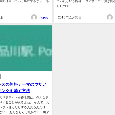
今回は書いていく事にするから。 ち
ていたという内容。 コアサーバー側は俺
したので...
1日
noppy
2015年11月30日
レスの無料テーマのウザい
リンクを消す方法
のサテライトを作る際に、色んなテ
りすることがあるよね。 そんで、わ
ンプレ使ったりする人見るんだけ
ない。 あんなもんは無料でＤＬ出来