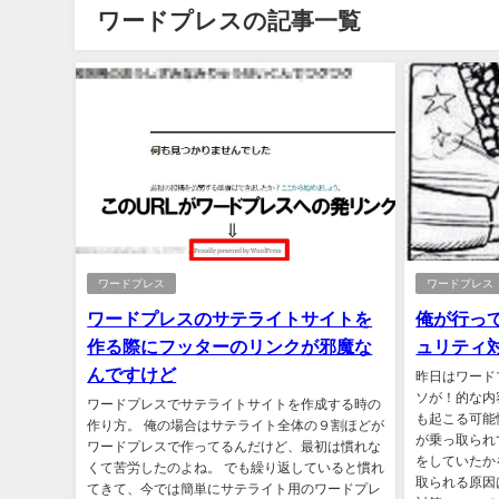
ワードプレスの記事一覧
ワードプレス
ワードプレス
ワードプレスのサテライトサイトを
俺が行っ
作る際にフッターのリンクが邪魔な
ュリティ
んですけど
昨日はワード
ソが！的な内
ワードプレスでサテライトサイトを作成する時の
も起こる可能
作り方。 俺の場合はサテライト全体の９割ほどが
が乗っ取られ
ワードプレスで作ってるんだけど、最初は慣れな
をしていたか
くて苦労したのよね。 でも繰り返していると慣れ
取られる原因
てきて、今では簡単にサテライト用のワードプレ