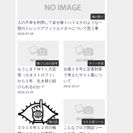
俺の怒り
人の不幸を利用して金を稼ぐハイエナのような一
部のトレンドアフィリエイターについて思う事
2019.07.26
稼ぐための思考
サイト作成
もうじきＹＭＹＬ大災
台風１９号と災害対策
害（カタストロフィ）
で考えたサイト案につ
から１年…生き残り続
いて
けられるのか？
2019.10.27
2018.12.02
俺の話
ＳＥＯ系ツール
２０１６年１２月の報
こんなブログ開設ツー