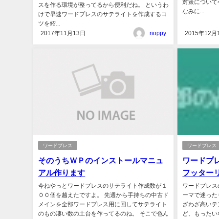
対策について
スを作る環境が整ってるから便利だね。 というわ
なみに...
けで早速ワードプレスのサテライトを作成するコ
ツを紹...
2017年11月13日
noppy
2015年12月
ワードプレス
ワードプレス
そのうちＷＰのインストールマニュ
ワードプ
アル作ります
フッター
今ねやっとワードプレスのサテライト作成数が１
ワードプレス
００個を越えたですよ。 先週から手持ちの中古ド
ーマで迷った
メインを全部ワードプレス用に回してサテライト
ざわざ高いテ
のもの凄い数の土台を作ってるのね。 そこで色ん
ど、もったい