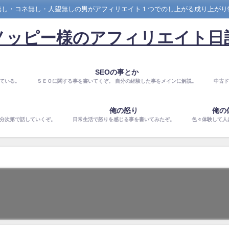
無し・コネ無し・人望無しの男がアフィリエイト１つでのし上がる成り上がり
ノッピー様のアフィリエイト日
SEOの事とか
ている。
ＳＥＯに関する事を書いてくぞ。 自分の経験した事をメインに解説。
中古ド
俺の怒り
俺の
気分次第で話していくぞ。
日常生活で怒りを感じる事を書いてみたぞ。
色々体験して人