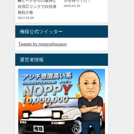
酬とペナからの復帰と
ルを待ってた！
自演乙リンクで白信者
2015.01.10
発狂の巻
2017.01.26
俺様公式ツイッター
Tweets by noppyshougun
運営者情報