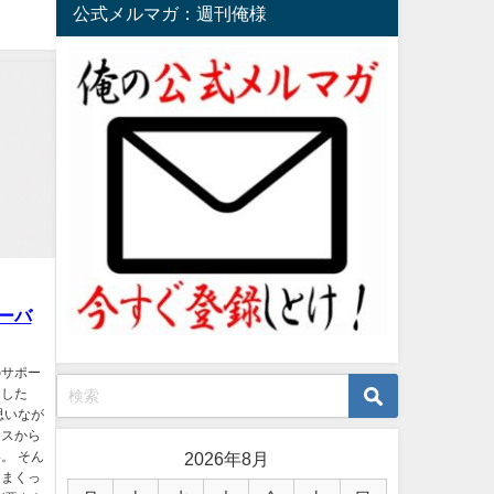
公式メルマガ：週刊俺様
ーバ
のサポー
ました
思いなが
レスから
2026年8月
。 そん
りまくっ