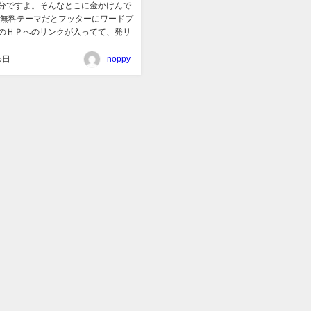
分ですよ。そんなとこに金かけんで
も無料テーマだとフッターにワードプ
のＨＰへのリンクが入ってて、発リ
5日
noppy