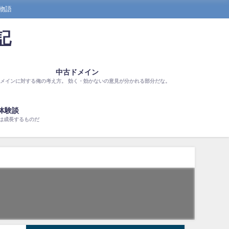
物語
記
中古ドメイン
メインに対する俺の考え方。 効く・効かないの意見が分かれる部分だな。
体験談
は成長するものだ