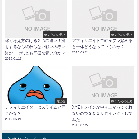
稼ぐための思考
稼ぐための思考
稼ぐ考え方のける２つの違い！漁
アフィリエイトで軸がブレ始める
をするなら終わらない戦いの赤い
と一体どうなっていくのか？
海か、それとも平穏な青い海か？
2016.03.24
2019.01.17
俺の話
稼ぐための思考
アフィリエイターはスライムと同
XYZドメインが中々上がってくれ
じかな？
ないので３０１リダイレクトして
2015.05.21
みた
2016.07.27