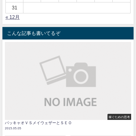
31
« 12月
こんな記事も書いてるぞ
稼ぐための思考
パッキャオＶＳメイウェザーとＳＥＯ
2015.05.05