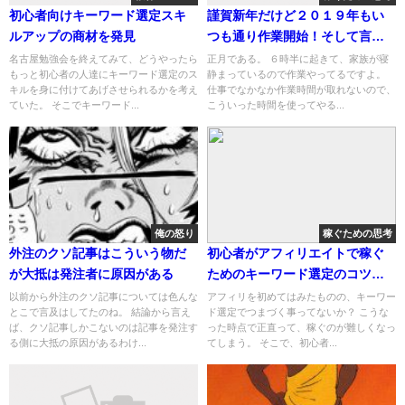
初心者向けキーワード選定スキ
謹賀新年だけど２０１９年もい
ルアップの商材を発見
つも通り作業開始！そして言い
たい事を言う
名古屋勉強会を終えてみて、どうやったら
正月である。 ６時半に起きて、家族が寝
もっと初心者の人達にキーワード選定のス
静まっているので作業やってるですよ。
キルを身に付けてあげさせられるかを考え
仕事でなかなか作業時間が取れないので、
ていた。 そこでキーワード...
こういった時間を使ってやる...
俺の怒り
稼ぐための思考
外注のクソ記事はこういう物だ
初心者がアフィリエイトで稼ぐ
が大抵は発注者に原因がある
ためのキーワード選定のコツは
複合ワードを狙う事
以前から外注のクソ記事については色んな
アフィリを初めてはみたものの、キーワー
とこで言及はしてたのね。 結論から言え
ド選定でつまづく事ってないか？ こうな
ば、クソ記事しかこないのは記事を発注す
った時点で正直って、稼ぐのが難しくなっ
る側に大抵の原因があるわけ...
てしまう。 そこで、初心者...