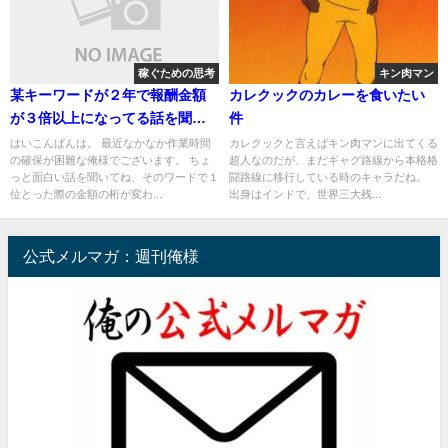
稼ぐための思考
キン肉マン
某キーワードが２年で報酬金額
カレクックのカレーを食いたい
が３倍以上になってる話を聞い
件
て漲った件
はいこんばんは。 最近なかなか作業時間
カレクックと言えばキン肉マンに出てくる
の確保が困難な俺様でございます。 ちょ
超人なのだが、まだギャグ路線から本格格
っと面白い話を聞いてね、そのワードで１
闘路線に移行している時のキャラだね。
位とった際の金額の桁が変わ...
出身はインドで、世界三大残...
公式メルマガ：週刊俺様