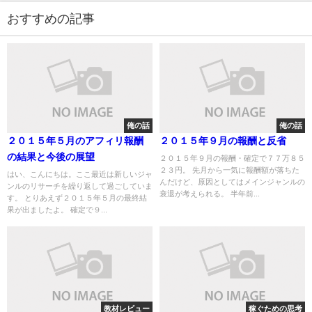
おすすめの記事
俺の話
俺の話
２０１５年５月のアフィリ報酬
２０１５年９月の報酬と反省
の結果と今後の展望
２０１５年９月の報酬・確定で７７万８５
２３円。 先月から一気に報酬額が落ちた
はい、こんにちは。ここ最近は新しいジャ
んだけど、原因としてはメインジャンルの
ンルのリサーチを繰り返して過ごしていま
衰退が考えられる。 半年前...
す。 とりあえず２０１５年５月の最終結
果が出ましたよ。 確定で９...
教材レビュー
稼ぐための思考