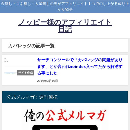
金無し・コネ無し・人望無しの男がアフィリエイト１つでのし上がる成り上
がり物語
ノッピー様のアフィリエイト
日記
カバレッジの記事一覧
サーチコンソールで「カバレッジの問題があり
ます」とか言われnoindex入ってたから解消す
る事にした
サイト作成
2019年3月10日
公式メルマガ：週刊俺様