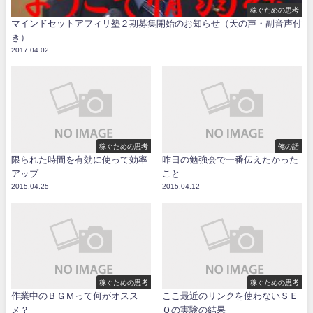
稼ぐための思考
マインドセットアフィリ塾２期募集開始のお知らせ（天の声・副音声付
き）
2017.04.02
稼ぐための思考
俺の話
限られた時間を有効に使って効率
昨日の勉強会で一番伝えたかった
アップ
こと
2015.04.25
2015.04.12
稼ぐための思考
稼ぐための思考
作業中のＢＧＭって何がオスス
ここ最近のリンクを使わないＳＥ
メ？
Ｏの実験の結果