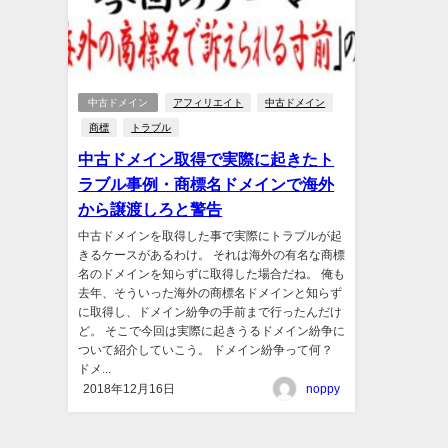
中古ドメイン
アフィリエイト
中古ドメイン
商標
トラブル
中古ドメイン取得で実際に起きたト
ラブル事例・商標名ドメインで海外
から譲渡しろと警告
中古ドメインを取得した事で実際にトラブルが起
きるケースがあるわけ。 それは海外の有名な商標
名のドメインを知らずに取得した場合だね。 俺も
去年、そういった海外の商標名ドメインと知らず
に取得し、ドメイン紛争の手前まで行ったんだけ
ど。 そこで今回は実際に起きうるドメイン紛争に
ついて紹介していこう。 ドメイン紛争って何？
ドメ...
2018年12月16日
noppy