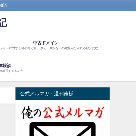
物語
記
中古ドメイン
メインに対する俺の考え方。 効く・効かないの意見が分かれる部分だな。
体験談
は成長するものだ
公式メルマガ：週刊俺様