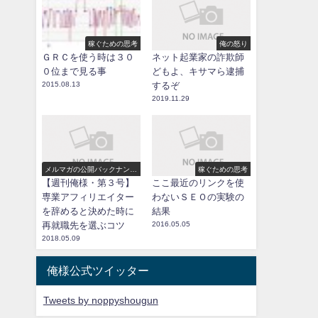
稼ぐための思考
俺の怒り
ＧＲＣを使う時は３０
ネット起業家の詐欺師
０位まで見る事
どもよ、キサマら逮捕
2015.08.13
するぞ
2019.11.29
メルマガの公開バックナンバ
稼ぐための思考
ー
【週刊俺様・第３号】
ここ最近のリンクを使
専業アフィリエイター
わないＳＥＯの実験の
を辞めると決めた時に
結果
再就職先を選ぶコツ
2016.05.05
2018.05.09
俺様公式ツイッター
Tweets by noppyshougun