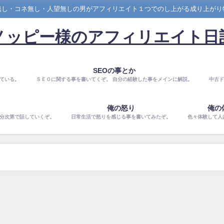
無し・コネ無し・人望無しの男がアフィリエイト１つでのし上がる成り上がり
ノッピー様のアフィリエイト日
SEOの事とか
ている。
ＳＥＯに関する事を書いてくぞ。 自分の経験した事をメインに解説。
中古ド
俺の怒り
俺の
気分次第で話していくぞ。
日常生活で怒りを感じる事を書いてみたぞ。
色々体験して人