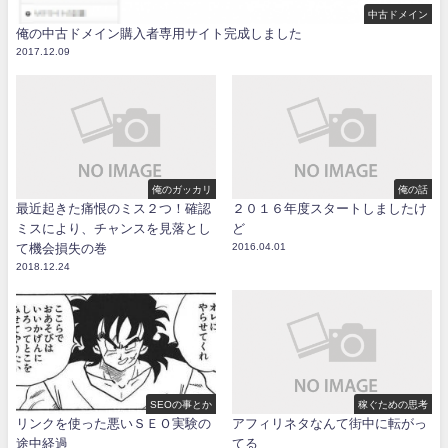
中古ドメイン
俺の中古ドメイン購入者専用サイト完成しました
2017.12.09
俺のガッカリ
俺の話
最近起きた痛恨のミス２つ！確認
２０１６年度スタートしましたけ
ミスにより、チャンスを見落とし
ど
て機会損失の巻
2016.04.01
2018.12.24
SEOの事とか
稼ぐための思考
リンクを使った悪いＳＥＯ実験の
アフィリネタなんて街中に転がっ
途中経過
てる