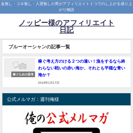
金無し・コネ無し・人望無しの男がアフィリエイト１つでのし上がる成り上
がり物語
ノッピー様のアフィリエイト
日記
ブルーオーシャンの記事一覧
稼ぐ考え方のける２つの違い！漁をするなら終
わらない戦いの赤い海か、それとも平穏な青い
海か？
稼ぐための思考
2019年1月17日
公式メルマガ：週刊俺様