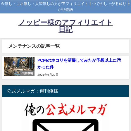
金無し・コネ無し・人望無しの男がアフィリエイト１つでのし上がる成り上
がり物語
ノッピー様のアフィリエイト
日記
メンテナンスの記事一覧
PC内のホコリを清掃してみたが予想以上に汚
かった件
作業環境
2021年6月22日
公式メルマガ：週刊俺様