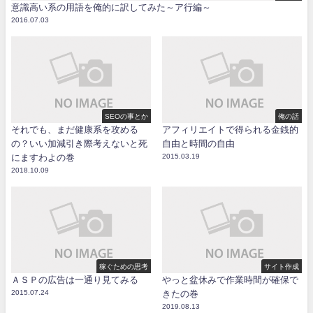
意識高い系の用語を俺的に訳してみた～ア行編～
2016.07.03
SEOの事とか
俺の話
それでも、まだ健康系を攻める
アフィリエイトで得られる金銭的
の？いい加減引き際考えないと死
自由と時間の自由
にますわよの巻
2015.03.19
2018.10.09
稼ぐための思考
サイト作成
ＡＳＰの広告は一通り見てみる
やっと盆休みで作業時間が確保で
2015.07.24
きたの巻
2019.08.13