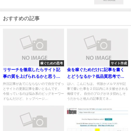
おすすめの記事
稼ぐための思考
サイト作成
リサーチを徹底したらサイト記
金を稼ぐためだけに記事を書く
事の質を上げられるかと思うけ
とどうなるか？低品質思考でサ
ど
イト下落の巻
外注記事があてにならないので自分でずっ
はい、こんにちは。 何故かメルマガや記
とサイトの更新記事を書いとるんです。
事で書いた事を２日以内にネタ被せされる
今狙っているのは悩み系のビッグキーワー
俺様です。 自分のブログがネタ切れしそ
ドなんだけど、トップページ...
うだからと他人の記事見てネ...