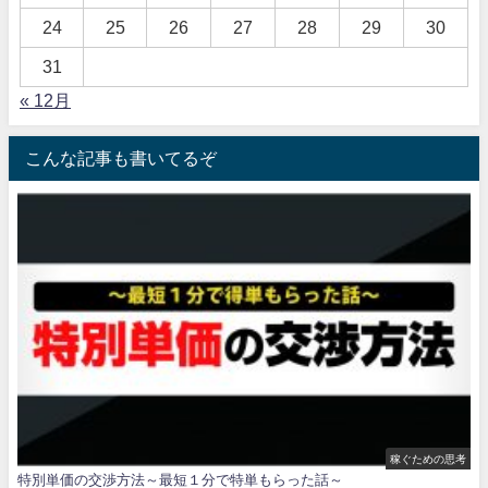
24
25
26
27
28
29
30
31
« 12月
こんな記事も書いてるぞ
稼ぐための思考
特別単価の交渉方法～最短１分で特単もらった話～