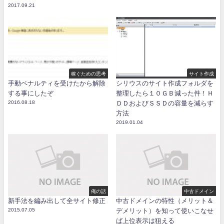
2017.09.21
稼ぐための思考
サイト作成
手動ペナルティを受けたから解除
シリウスのサイト作成フォルダを
する事にしたぞ
整理したら１０ＧＢ減った件！Ｈ
2016.08.18
ＤＤおよびＳＳＤの容量を減らす
方法
2019.01.04
俺の話
中古ドメイン
新手法を編み出して全サイト修正
中古ドメインの特性（メリット＆
2015.07.05
デメリット）を知って使いこなせ
ば上位表示は狙える