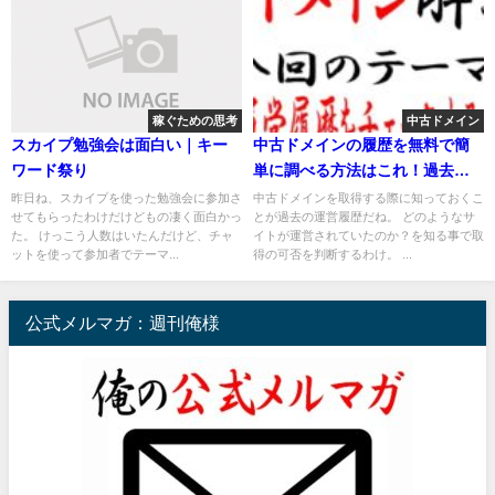
稼ぐための思考
中古ドメイン
スカイプ勉強会は面白い｜キー
中古ドメインの履歴を無料で簡
ワード祭り
単に調べる方法はこれ！過去の
運営サイトを見て取得の判断を
昨日ね、スカイプを使った勉強会に参加さ
中古ドメインを取得する際に知っておくこ
せてもらったわけだけどもの凄く面白かっ
とが過去の運営履歴だね。 どのようなサ
た。 けっこう人数はいたんだけど、チャ
イトが運営されていたのか？を知る事で取
ットを使って参加者でテーマ...
得の可否を判断するわけ。 ...
公式メルマガ：週刊俺様