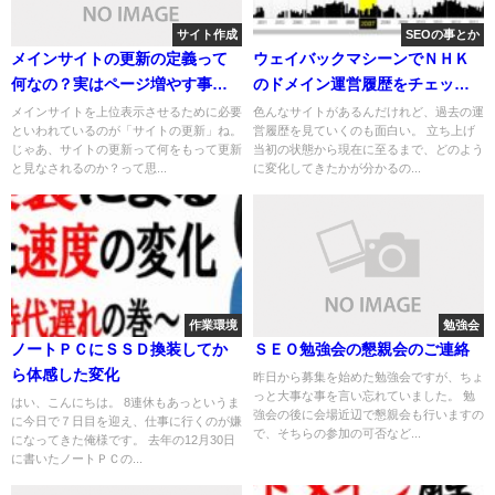
サイト作成
SEOの事とか
メインサイトの更新の定義って
ウェイバックマシーンでＮＨＫ
何なの？実はページ増やす事だ
のドメイン運営履歴をチェッ
けじゃない
ク！生き残り続けるヒント見え
メインサイトを上位表示させるために必要
色んなサイトがあるんだけれど、過去の運
といわれているのが「サイトの更新」ね。
営履歴を見ていくのも面白い。 立ち上げ
た？みたいな
じゃあ、サイトの更新って何をもって更新
当初の状態から現在に至るまで、どのよう
と見なされるのか？って思...
に変化してきたかが分かるの...
作業環境
勉強会
ノートＰＣにＳＳＤ換装してか
ＳＥＯ勉強会の懇親会のご連絡
ら体感した変化
昨日から募集を始めた勉強会ですが、ちょ
っと大事な事を言い忘れていました。 勉
はい、こんにちは。 8連休もあっというま
強会の後に会場近辺で懇親会も行いますの
に今日で７日目を迎え、仕事に行くのが嫌
で、そちらの参加の可否など...
になってきた俺様です。 去年の12月30日
に書いたノートＰＣの...