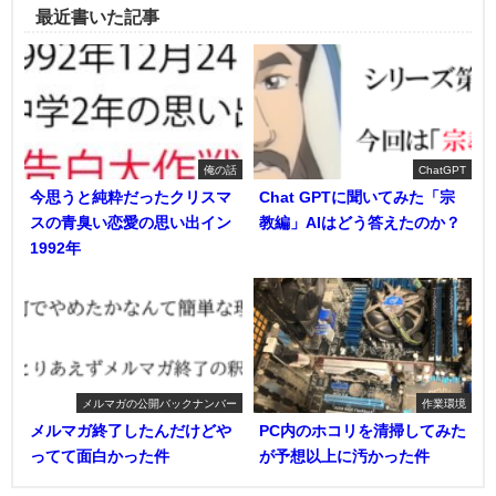
最近書いた記事
俺の話
ChatGPT
今思うと純粋だったクリスマ
Chat GPTに聞いてみた「宗
スの青臭い恋愛の思い出イン
教編」AIはどう答えたのか？
1992年
メルマガの公開バックナンバー
作業環境
メルマガ終了したんだけどや
PC内のホコリを清掃してみた
ってて面白かった件
が予想以上に汚かった件