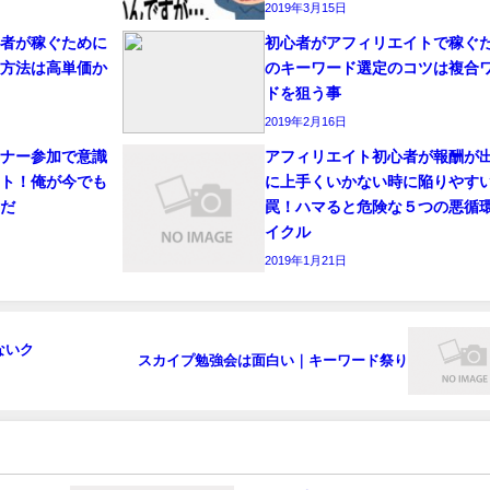
2019年3月15日
心者が稼ぐために
初心者がアフィリエイトで稼ぐ
定方法は高単価か
のキーワード選定のコツは複合
ドを狙う事
2019年2月16日
ミナー参加で意識
アフィリエイト初心者が報酬が
ント！俺が今でも
に上手くいかない時に陥りやす
レだ
罠！ハマると危険な５つの悪循
イクル
2019年1月21日
ないク
スカイプ勉強会は面白い｜キーワード祭り