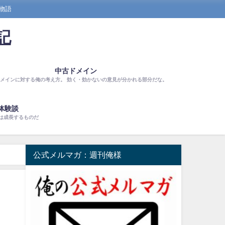
物語
記
中古ドメイン
メインに対する俺の考え方。 効く・効かないの意見が分かれる部分だな。
体験談
は成長するものだ
公式メルマガ：週刊俺様