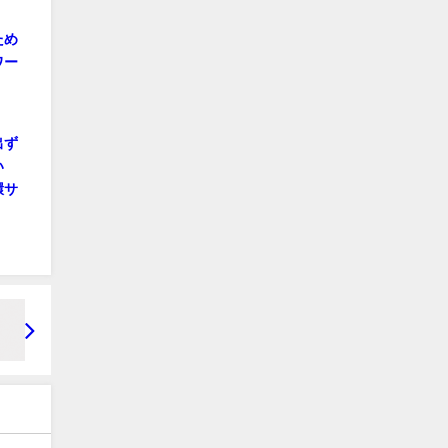
ため
ワー
出ず
い
環サ