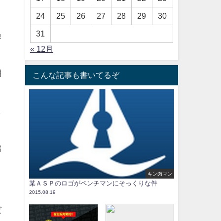
24
25
26
27
28
29
30
31
過
« 12月
期
こんな記事も書いてるぞ
し
部
キン肉マン
某ＡＳＰのロゴがペンチマンにそっくりな件
2015.08.19
ば