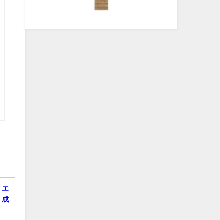
リエ
く成