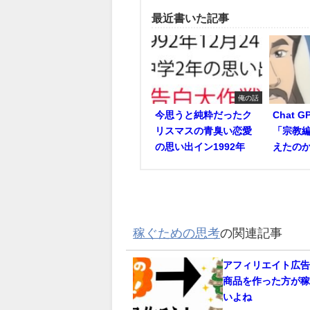
最近書いた記事
俺の話
今思うと純粋だったク
Chat 
リスマスの青臭い恋愛
「宗教編
の思い出イン1992年
えたの
稼ぐための思考
の関連記事
アフィリエイト広
商品を作った方が
いよね