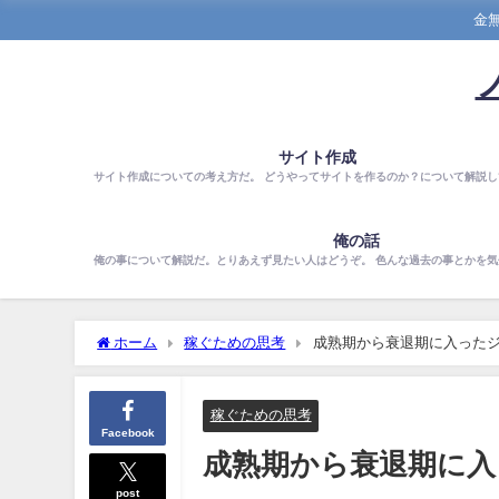
金
サイト作成
サイト作成についての考え方だ。 どうやってサイトを作るのか？について解説し
俺の話
俺の事について解説だ。とりあえず見たい人はどうぞ。 色んな過去の事とかを
ホーム
稼ぐための思考
成熟期から衰退期に入った
稼ぐための思考
Facebook
成熟期から衰退期に入
post