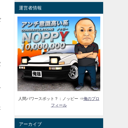
運営者情報
ぼ
定
人
人間パワースポット？：ノッピー ⇒
俺のプロ
フィール
は
アーカイブ