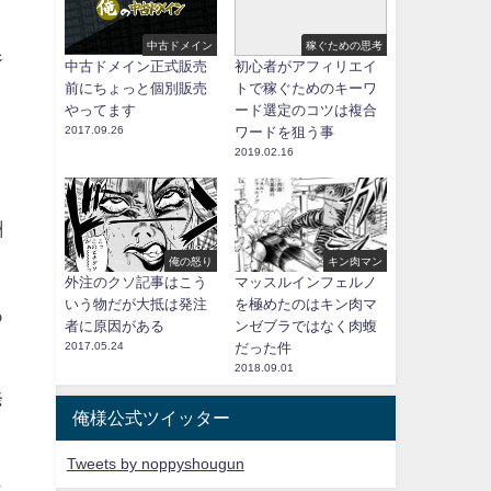
中古ドメイン
稼ぐための思考
ジ
中古ドメイン正式販売
初心者がアフィリエイ
前にちょっと個別販売
トで稼ぐためのキーワ
やってます
ード選定のコツは複合
2017.09.26
ワードを狙う事
き
2019.02.16
酬
俺の怒り
キン肉マン
外注のクソ記事はこう
マッスルインフェルノ
いう物だが大抵は発注
を極めたのはキン肉マ
あ
者に原因がある
ンゼブラではなく肉蝮
2017.05.24
だった件
2018.09.01
発
俺様公式ツイッター
Tweets by noppyshougun
ら