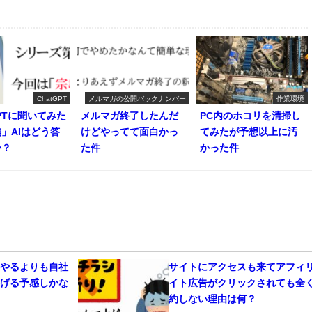
ChatGPT
メルマガの公開バックナンバー
作業環境
GPTに聞いてみた
メルマガ終了したんだ
PC内のホコリを清掃し
」AIはどう答
けどやってて面白かっ
てみたが予想以上に汚
か？
た件
かった件
告やるよりも自社
サイトにアクセスも来てアフィ
稼げる予感しかな
イト広告がクリックされても全
約しない理由は何？