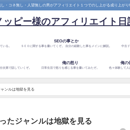
無し・コネ無し・人望無しの男がアフィリエイト１つでのし上がる成り上がり
ノッピー様のアフィリエイト日
SEOの事とか
ている。
ＳＥＯに関する事を書いてくぞ。 自分の経験した事をメインに解説。
中古ド
俺の怒り
俺の
気分次第で話していくぞ。
日常生活で怒りを感じる事を書いてみたぞ。
色々体験して人
ジャンルは地獄を見る
ったジャンルは地獄を見る