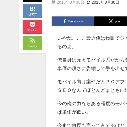
2015年8月30日
2015年8月30日
はてブ
Facebook
post
Pocket
いやね、ここ最近俺は物販でジ
るのよ。
Feedly
俺自身は元々モバイル系だから
単価の凄さに委縮して手を出せ
モバイル向け案件だとＰＣアフ
ＳＥＯなんてほとんどまともに
今の俺の力ならある程度のモバ
ぱ単価が低い。
今まで何度も言ってきてるけど