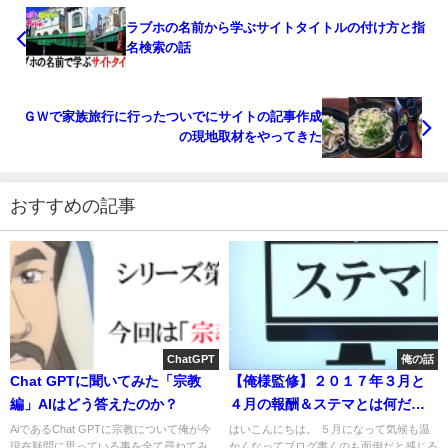
ラブホの名前から学ぶサイトタイトルの付け方と指
名検索の話
ＧＷで家族旅行に行ったついでにサイトの記事作成
の現地取材をやってきた
おすすめの記事
ChatGPT
俺の話
Chat GPTに聞いてみた「宗教
【俺様監修】２０１７年３月と
編」AIはどう答えたのか？
４月の報酬＆ステマとは何だ
ね？の巻
AiであるChat GPTに宗教について俺が今
はいこんにちは。 ５月になって気候も温
現在疑問に思っている事を全て尋ねてみ
かくなってブログ書くのも面倒だと感じる