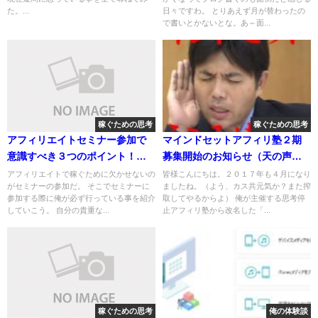
た。...
日々ですわ。 とりあえず月が替わったの
で書いとかないとな。あ～面...
稼ぐための思考
稼ぐための思考
アフィリエイトセミナー参加で
マインドセットアフィリ塾２期
意識すべき３つのポイント！俺
募集開始のお知らせ（天の声・
が今でもやってる方法はコレだ
副音声付き）
アフィリエイトで稼ぐために欠かせないの
皆様こんにちは。２０１７年も４月になり
がセミナーの参加だ。 そこでセミナーに
ましたね。（よう、カス共元気か？また搾
参加する際に俺が必ず行っている事を紹介
取してやるからよ） 俺が主催する思考停
していこう。 自分の貴重な...
止アフィリ塾から改名した「...
稼ぐための思考
俺の体験談