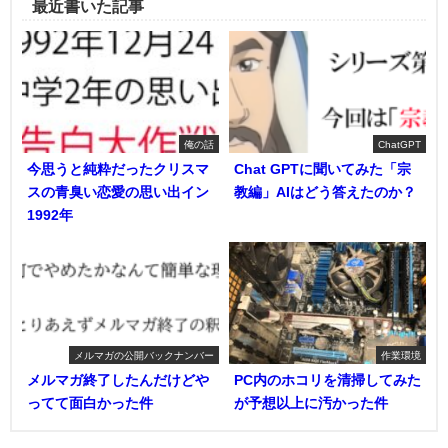
最近書いた記事
俺の話
ChatGPT
今思うと純粋だったクリスマ
Chat GPTに聞いてみた「宗
スの青臭い恋愛の思い出イン
教編」AIはどう答えたのか？
1992年
メルマガの公開バックナンバー
作業環境
メルマガ終了したんだけどや
PC内のホコリを清掃してみた
ってて面白かった件
が予想以上に汚かった件