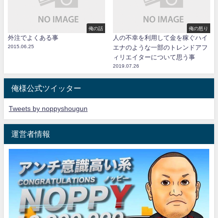
俺の話
俺の怒り
外注でよくある事
人の不幸を利用して金を稼ぐハイ
2015.06.25
エナのような一部のトレンドアフ
ィリエイターについて思う事
2019.07.26
俺様公式ツイッター
Tweets by noppyshougun
運営者情報