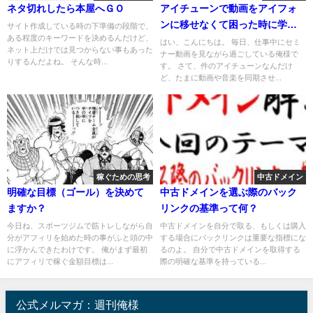
ネタ切れしたら本屋へＧＯ
アイチューンで動画をアイフォ
ンに移せなくて困った時に学ん
サイト作成している時の下準備の段階で、
ある程度のキーワードを決めるんだけど、
だ物の売り方
はい、こんにちは。 毎日、仕事中にセミ
ネット上だけでは見つからない事もあった
ナー動画を見ながら過ごしている俺様で
りするんだよね。 そんな時...
す。 さて、件のアイチューンなんだけ
ど、たまに動画や音楽を同期させ...
稼ぐための思考
中古ドメイン
明確な目標（ゴール）を決めて
中古ドメインを選ぶ際のバック
ますか？
リンクの基準って何？
今日ね、スポーツジムで筋トレしながら自
中古ドメインを自分で取る、もしくは購入
分がアフィリを始めた時の事がふと頭の中
する場合にバックリンクは重要な指標にな
に浮かんできたわけです。 俺がまず最初
るのよ。 自分で中古ドメインを取得する
にアフィリで稼ぐ金額目標は...
際の明確な基準を持っている...
公式メルマガ：週刊俺様