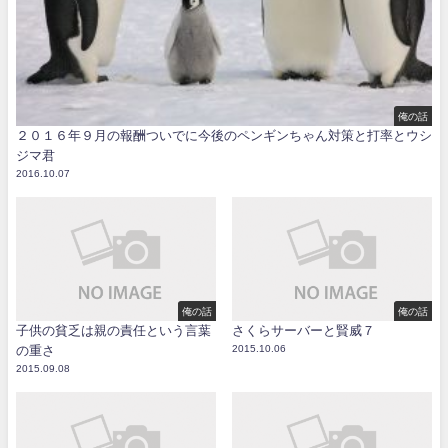
俺の話
２０１６年９月の報酬ついでに今後のペンギンちゃん対策と打率とウシ
ジマ君
2016.10.07
俺の話
俺の話
子供の貧乏は親の責任という言葉
さくらサーバーと賢威７
の重さ
2015.10.06
2015.09.08