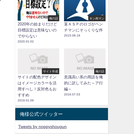
か
俺の話
キン肉マン
2020年の始まりだけど
某ＡＳＰのロゴがペン
目標設定は意味ないの
チマンにそっくりな件
でやらない
2015.08.19
2020.01.02
サイト作成
俺の話
サイトの配色デザイン
意識高い系の用語を俺
はイメージカラーを活
的に訳してみた～ア行
用すべし！反対色もお
編～
すすめ
2016.07.03
2019.01.06
俺様公式ツイッター
Tweets by noppyshougun