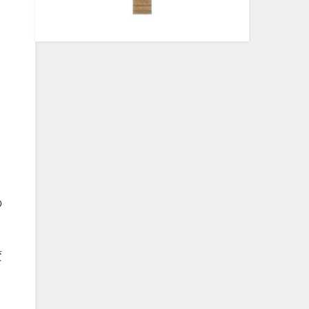
。
の
変