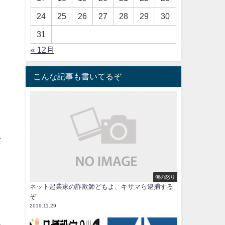
24
25
26
27
28
29
30
31
« 12月
こんな記事も書いてるぞ
な
俺の怒り
ネット起業家の詐欺師どもよ、キサマら逮捕する
ぞ
2019.11.29