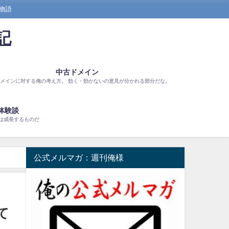
物語
記
中古ドメイン
メインに対する俺の考え方。 効く・効かないの意見が分かれる部分だな。
体験談
は成長するものだ
公式メルマガ：週刊俺様
て