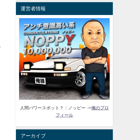
運営者情報
す
人間パワースポット？：ノッピー ⇒
俺のプロ
フィール
。
。
アーカイブ