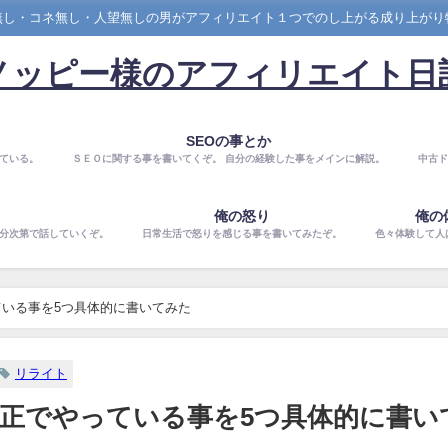
無し・コネ無し・人望無しの男がアフィリエイト１つでのし上がる成り上がり
ノッピー様のアフィリエイト日
SEOの事とか
ている。
ＳＥＯに関する事を書いてくぞ。 自分の経験した事をメインに解説。
中古ド
俺の怒り
俺の
気分次第で話していくぞ。
日常生活で怒りを感じる事を書いてみたぞ。
色々体験して人
いる事を5つ具体的に書いてみた
リライト
正でやっている事を5つ具体的に書い