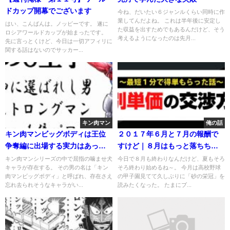
ドカップ開幕でございます
今ね、だいたい６ジャンルくらい同時に作
業してんだよね。 これは半年後に安定し
はい、こんばんは。ノッピーです。 遂に
た収益を出すためでもあるんだけど、そう
ロシアワールドカップが始まったです。
考えるようになったのは先月...
先に言っとくけど、今日は一切アフィリに
関する話はないのでサッカー...
キン肉マン
俺の話
キン肉マンビッグボディは王位
２０１７年６月と７月の報酬で
争奪編に出場する実力はあった
すけど｜８月はもっと落ちちゃ
のか？そそのかされて噛ませ犬
うよ～
キン肉マンシリーズの中で屈指の噛ませ犬
今日で８月も終わりなんだけど、夏もそろ
キャラが存在する。 その男の名は「キン
そろ終わり始めるね～。 今月は高校野球
の巻
肉マンビッグボディ」と呼ばれ、存在さえ
の甲子園見てて久しぶりに「砂の栄冠」を
忘れ去られそうなキャラがい...
読みたくなった。 たまにブ...