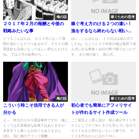
俺の話
稼ぐための思考
２０１７年２月の報酬と今後の
稼ぐ考え方のける２つの違い！
戦略みたいな事
漁をするなら終わらない戦いの
赤い海か、それとも平穏な青い
どうもこんばんは。 もう３月になって昼
はい、こんばんは。 １４日はは成人式で
間が温かくなりつつあるので、そろそろ購
したね。ちょうど２０年前の俺は風邪で成
海か？
買意欲も活発になってほしい所なんだけど
人式に出る事無く会社の寮で寝ておったで
ね。 では２月の結果から。...
す。 また例の如く、成人式...
俺の話
稼ぐための思考
こういう時こそ信用できる人が
初心者でも簡単にアフィリサイ
分かる
トが作れるサイト作成ツール
え～、昨日のＳＮＳ退会事件ですが、俺に
ここ最近よく聞く話が、初心者がサイト作
とっては正直残念な結果ではありますが、
ろうとしてＨＴＭＬタグを学んでいるので
本音言うと痛くもかゆくもありません
サイトがまだ作れないという事です。 サ
(笑)。 別に俺のアフィリ報酬...
イトを作るからにはＨＴＭＬ...