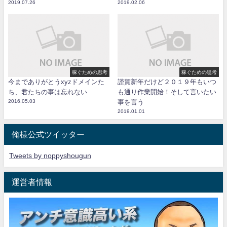
2019.07.26
2019.02.06
稼ぐための思考
稼ぐための思考
今までありがとうxyzドメインた
謹賀新年だけど２０１９年もいつ
ち、君たちの事は忘れない
も通り作業開始！そして言いたい
2016.05.03
事を言う
2019.01.01
俺様公式ツイッター
Tweets by noppyshougun
運営者情報