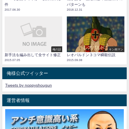
件
パターンも
2017.06.30
2018.12.31
俺の話
キン肉マン
新手法を編み出して全サイト修正
レオパルドン３コマ瞬殺伝説
2015.07.05
2015.09.08
俺様公式ツイッター
Tweets by noppyshougun
運営者情報