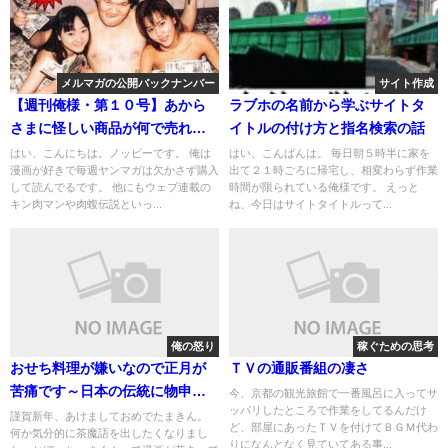
メルマガの公開バックナンバー
サイト作成
【週刊俺様・第１０号】あから
ラブホの名前から学ぶサイトタ
さまに怪しい商品が何で売れる
イトルの付け方と指名検索の話
のか？の謎
はい、こんにちは。ノッピーです。 俺は
はい、こんばんは。 毎日朝５時半に家を
漫画が好きで毎週ヤンマガは欠かさず購入
出て２１時ごろに帰宅し、相変わらず作業
して読んでるです。 他にもウェブ連載の
時間が限られている俺様です。 えっと
キン肉マンや肉蝮伝説といっ...
ね、今日はサイトタイトルって...
俺の怒り
稼ぐための思考
おせち料理が嫌いなので正月が
ＴＶの通販番組の凄さ
苦痛です～日本の伝統に物申し
今、京都の観光旅館で一番風呂に入ってサ
ッパリしたところで作業をしてるんだけ
たい～
謹賀新年、あけましておめでたまきん。
ど、部屋にあったＴＶを付けてＢＧＭ代わ
何か気分的に茶魔語を出したくなりまし
りになんとなく見ていてある事...