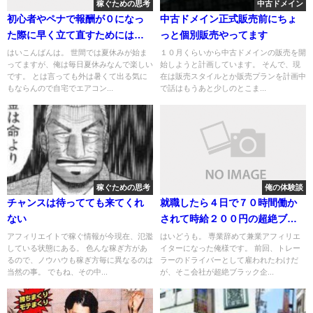
稼ぐための思考
中古ドメイン
初心者やペナで報酬が０になっ
中古ドメイン正式販売前にちょ
た際に早く立て直すためには何
っと個別販売やってます
やればいい？
はいこんばんは。 世間では夏休みが始ま
１０月くらいから中古ドメインの販売を開
ってますが、俺は毎日夏休みなんで楽しい
始しようと計画しています。 そんで、現
です。 とは言っても外は暑くて出る気に
在は販売スタイルとか販売プランを計画中
もならんので自宅でエアコン...
で話はもうあと少しのとこま...
稼ぐための思考
俺の体験談
チャンスは待ってても来てくれ
就職したら４日で７０時間働か
ない
されて時給２００円の超絶ブラ
ック企業だった件
アフィリエイトで稼ぐ情報が今現在、氾濫
はいどうも。 専業辞めて兼業アフィリエ
している状態にある。 色んな稼ぎ方があ
イターになった俺様です。 前回、トレー
るので、ノウハウも稼ぎ方毎に異なるのは
ラーのドライバーとして雇われたわけだ
当然の事。 でもね、その中...
が、そこ会社が超絶ブラック企...