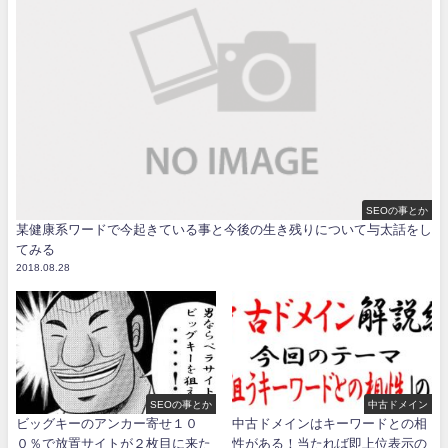
SEOの事とか
某健康系ワードで今起きている事と今後の生き残りについて与太話をし
てみる
2018.08.28
SEOの事とか
中古ドメイン
ビッグキーのアンカー寄せ１０
中古ドメインはキーワードとの相
０％で放置サイトが２枚目に来た
性がある！当たれば即上位表示の