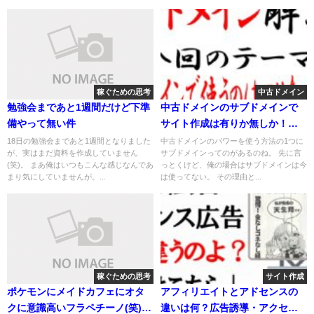
稼ぐための思考
中古ドメイン
勉強会まであと1週間だけど下準
中古ドメインのサブドメインで
備やって無い件
サイト作成は有りか無しか！気
になるドメインの強さはどうな
18日の勉強会まであと1週間となりました
中古ドメインのパワーを使う方法の1つに
が、実はまだ資料を作成していません
サブドメインってのがあるのね。 先に言
の？
(笑)。 まあ俺はいつもこんな感じなんであ
っとくけど、俺の場合はサブドメインは今
まり気にしていませんが。...
は使ってない。 その理由と...
稼ぐための思考
サイト作成
ポケモンにメイドカフェにオタ
アフィリエイトとアドセンスの
クに意識高いフラペチーノ(笑)と
違いは何？広告誘導・アクセ