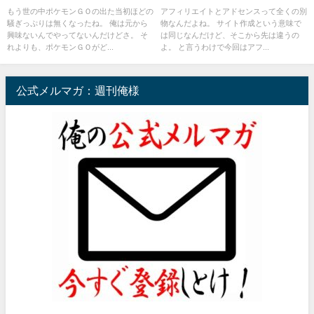
か
ス・キーワード選定はどうする
もう世の中ポケモンＧＯの出た当初ほどの
アフィリエイトとアドセンスって全くの別
騒ぎっぷりは無くなったね。 俺は元から
物なんだよね。 サイト作成という意味で
のよ
興味ないんでやってないんだけどさ。 そ
は同じなんだけど、そこから先は違うの
れよりも、ポケモンＧＯがど...
よ。 と言うわけで今回はアフ...
公式メルマガ：週刊俺様