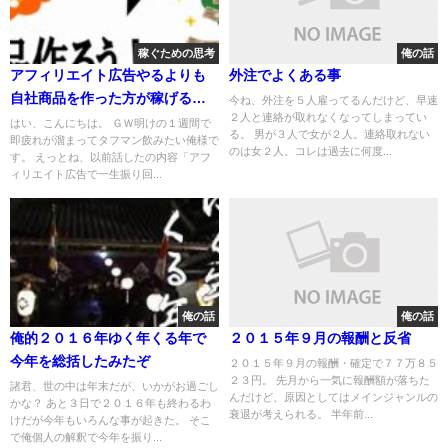
稼ぐための思考
俺の話
アフィリエイト広告やるよりも
外注でよくある事
自社商品を作った方が稼げる予
今ね、外注を５人雇ってるんだけど、早速
２人と連絡が取れなくなってしまってい
感しかないよね
はい、こんにちは。 ＧＷ明けの１週間で
る。 男が３人で女が２人。連絡取れない
即疲れが溜まってタフマン飲みたい俺様で
のは女２人。コレは過去に何度...
す。 えっとね、以前話したの内容「アフ
ィリエイト広告で一生振り回...
俺の話
俺の話
俺的２０１６年ゆく年くる年で
２０１５年９月の報酬と反省
今年を総括したみたぞ
２０１５年９月の報酬・確定で７７万８５
２３円。 先月から一気に報酬額が落ちた
諸君、世の中は年末だが、いかがお過ごし
んだけど、原因としてはメインジャンルの
かな？ あと３日で２０１６年も終わるわ
衰退が考えられる。 半年前...
けだが今年もいろんな事が起きた。 そこ
で俺個人の解釈で今年を振り...