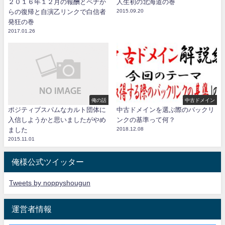
２０１６年１２月の報酬とペナか
人生初の北海道の巻
らの復帰と自演乙リンクで白信者
2015.09.20
発狂の巻
2017.01.26
俺の話
中古ドメイン
ポジティブスパムなカルト団体に
中古ドメインを選ぶ際のバックリ
入信しようかと思いましたがやめ
ンクの基準って何？
ました
2018.12.08
2015.11.01
俺様公式ツイッター
Tweets by noppyshougun
運営者情報