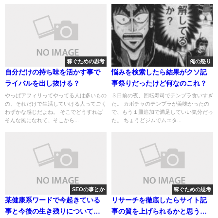
稼ぐための思考
俺の怒り
自分だけの持ち味を活かす事で
悩みを検索したら結果がクソ記
ライバルを出し抜ける？
事祭りだったけど何なのこれ？
やっぱアフィリってやってる人は多いもの
３日前の夜、回転寿司でテンプラ食いすぎ
の、それだけで生活していける人ってごく
た。 カボチャのテンプラが美味かったの
わずかな感じだよね。 そこでどうすれば
で、もう１皿追加で満足していい気分だっ
そんな風になれて、そこから...
た。 ちょうどジムでムエタ...
SEOの事とか
稼ぐための思考
某健康系ワードで今起きている
リサーチを徹底したらサイト記
事と今後の生き残りについて与
事の質を上げられるかと思うけ