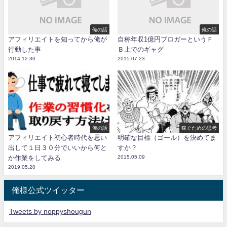
俺の話
俺の話
アフィリエイトを知ってから俺が
自称年収1億円ブロガーというＦ
行動した事
Ｂ上でのギャグ
2014.12.30
2015.07.23
俺の話
稼ぐための思考
アフィリエイト初心者時代を思い
明確な目標（ゴール）を決めてま
出して１日３０分でいいから何と
すか？
か作業をしてみる
2015.05.09
2019.05.20
俺様公式ツイッター
Tweets by noppyshougun