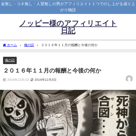
金無し・コネ無し・人望無しの男がアフィリエイト１つでのし上がる成り上
がり物語
ノッピー様のアフィリエイト
日記
ホーム
俺の話
２０１６年１１月の報酬と今後の何か
俺の話
２０１６年１１月の報酬と今後の何か
2016年12月1日
2016年12月3日