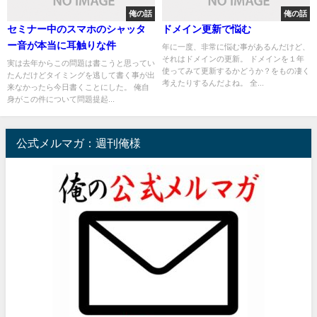
俺の話
俺の話
セミナー中のスマホのシャッタ
ドメイン更新で悩む
ー音が本当に耳触りな件
年に一度、非常に悩む事があるんだけど、
それはドメインの更新。 ドメインを１年
実は去年からこの問題は書こうと思ってい
使ってみて更新するかどうか？をもの凄く
たんだけどタイミングを逃して書く事が出
考えたりするんだよね。 全...
来なかったら今日書くことにした。 俺自
身がこの件について問題提起...
公式メルマガ：週刊俺様