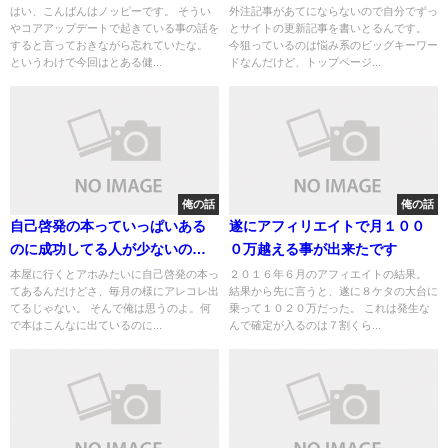
太話をしてみる
ど
はい、こんばんはノッピーです。 そうい
外注記事があてにならないので自分でずっ
やコアアップデートで起きている事の話を
とサイトの更新記事を書いとるんです。
すると言っておきながら忘れていたな。
今狙っているのは悩み系のビッグキーワー
というわけで今回はとある健...
ドなんだけど、トップページ...
俺の話
俺の話
自己啓発の本っていっぱいある
遂にアフィリエイトで月１００
のに成功してる人が少ないのは
０万越える事が出来たです
何で？
本屋に行くとアホみたいに自己啓発の本っ
２０１６年６月のアフィエイトの結果。
てあるんだけどさ、毎月の様にアレコレ出
結果から先に言うと、遂に８ケタの大台に
てるじゃない。 そんで俺は思うのよ。何
乗って１０２０万だった。 これは発生な
で本はこんなに出ているのに...
んで確定が入るのは７割くら...