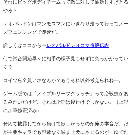
それにビッグボディチームって敵に対して油断しすぎとる
やろ？
レオパルドンはマンモスマンにいきなり走って行ってノー
ズフェンシングで即死だ。
詳しくはココから⇒
レオパルドン３コマ瞬殺伝説
何で試合開始早々に相手の様子見もせずに突っかかってい
く？
コイツら全員アホなんか？もうそれ以外考えられねー。
ゲーム版では「メイプルリーフクラッチ」って必殺技があ
るみたいだけど、それは所詮は後付けでしかない。（上記
に加筆修正済み）
せめて披露してから負けて欲しかったのが俺の本音だ。だ
が主要キャラでも容赦なく噛ませ犬にさせるのが「ゆでた