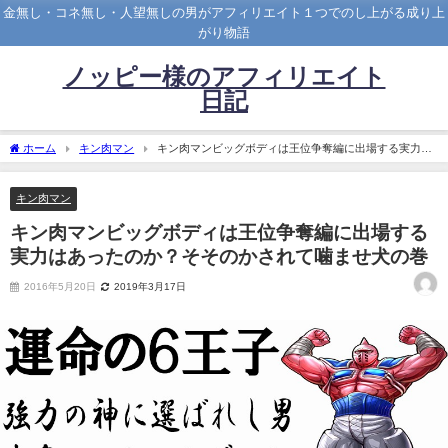
金無し・コネ無し・人望無しの男がアフィリエイト１つでのし上がる成り上
がり物語
ノッピー様のアフィリエイト
日記
ホーム
キン肉マン
キン肉マンビッグボディは王位争奪編に出場する実力は
あったのか？そそのかされて噛ませ犬の巻
キン肉マン
キン肉マンビッグボディは王位争奪編に出場する
実力はあったのか？そそのかされて噛ませ犬の巻
2016年5月20日
2019年3月17日