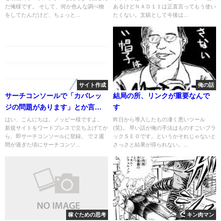
だ俺様です。 そして、何か色んな調べ物
あるけどＮＡＤ１１は正直言ってもう使い
をしてたんだけど、ちょっと...
たくない。文鎮として今後は...
サイト作成
俺の話
サーチコンソールで「カバレッ
結局の所、リンクが重要なんで
ジの問題があります」とか言わ
す
れnoindex入ってたから解消す
はい、こんにちは。ノッピー様ですよ。
昨日から導入したもの凄く悪いツール
新規サイトをワードプレスで立ち上げてか
(笑)。 早い話が俺の手法はものすごいブラ
る事にした
ら、即サーチコンソールに登録。 で２週
ックＳＥＯです。というかそれじゃないと
間が過ぎた頃にサーチコンソ...
さっさと結果が得られない。...
稼ぐための思考
キン肉マン