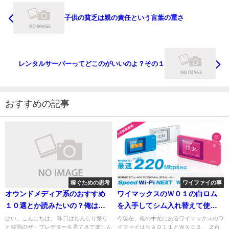
子供の貧乏は親の責任という言葉の重さ
レンタルサーバーってどこのがいいのよ？その１
おすすめの記事
稼ぐための思考
ワイファイの事
オウンドメディア系のおすすめ
ワイマックスのＷ０１の白ロム
１０選とか読みたいの？俺は読
を入手してシム入れ替えて使っ
むの面倒なんですけど
てみた
はい、こんにちは。 昨日はだんじり祭り
今現在、俺の手元にあるワイマックスのワ
と映画のザ・プレデターを見てきて楽しん
イファイはＮＡＤ１１とＷＸ０２。 ２台