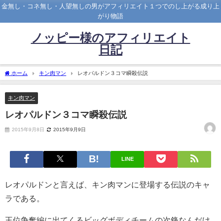
金無し・コネ無し・人望無しの男がアフィリエイト１つでのし上がる成り上
がり物語
ノッピー様のアフィリエイト
日記
ホーム
キン肉マン
レオパルドン３コマ瞬殺伝説
キン肉マン
レオパルドン３コマ瞬殺伝説
2015年9月8日
2015年9月9日
LINE
レオパルドンと言えば、キン肉マンに登場する伝説のキャ
ラである。
王位争奪編に出てくるビッグボディチームの次鋒なんだけ