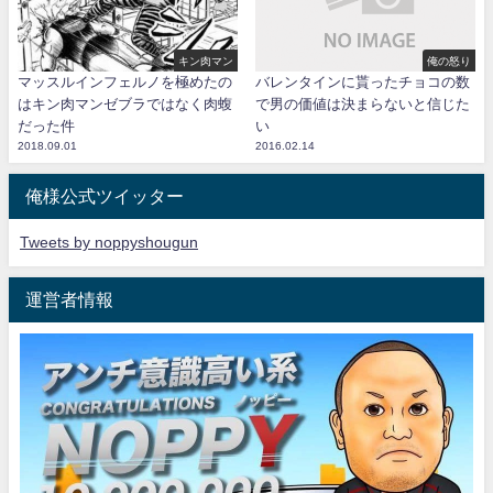
キン肉マン
俺の怒り
マッスルインフェルノを極めたの
バレンタインに貰ったチョコの数
はキン肉マンゼブラではなく肉蝮
で男の価値は決まらないと信じた
だった件
い
2018.09.01
2016.02.14
俺様公式ツイッター
Tweets by noppyshougun
運営者情報