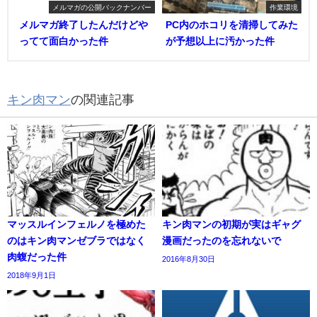
メルマガの公開バックナンバー
作業環境
メルマガ終了したんだけどや
PC内のホコリを清掃してみた
ってて面白かった件
が予想以上に汚かった件
キン肉マン
の関連記事
マッスルインフェルノを極めた
キン肉マンの初期が実はギャグ
のはキン肉マンゼブラではなく
漫画だったのを忘れないで
肉蝮だった件
2016年8月30日
2018年9月1日