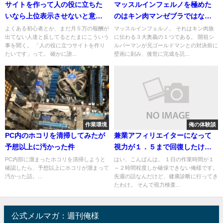
サイトを作って人の役に立ちた
マッスルインフェルノを極めた
いなら上位表示させないと意味
のはキン肉マンゼブラではなく
ない
肉蝮だった件
よくある初心者とか、まだ月５万の報酬が
マッスルインフェルノ。 それはキン肉族
出てない人達と反してるとたまにこういう
に伝わる３大奥義の１つである。 開祖シ
事を聞く。 「人の役に立つサイトを作り
ルバーマンが兄ゴールドマンとの対決前に
たいです」って。 確かに誰...
壁画に刻み、後世に完成を託...
作業環境
俺の体験談
PC内のホコリを清掃してみたが
兼業アフィリエイターになって
予想以上に汚かった件
視力が１．５まで回復したけど
報酬が回復しないので複雑な気
PC内部に溜まったホコリを清掃しようと
はい、こんばんは。 １日の作業時間が１
確認したら、予想以上にホコリが溜まって
～２時間程度しか確保できない俺様です。
持ちな件
汚かった話。...
先週の話なんだけど、健康診断に行ってき
たわけ。 そんで視力検査...
公式メルマガ：週刊俺様