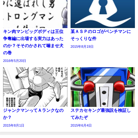
キン肉マンビッグボディは王位
某ＡＳＰのロゴがペンチマンに
争奪編に出場する実力はあった
そっくりな件
のか？そそのかされて噛ませ犬
2015年8月19日
の巻
2016年5月20日
ジャンクマンってＡランクなの
ステカセキング最強説を検証し
か？
てみたぞ
2015年8月1日
2015年6月4日