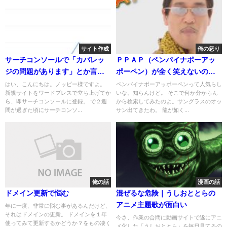
サイト作成
俺の怒り
サーチコンソールで「カバレッ
ＰＰＡＰ（ペンパイナポーアッ
ジの問題があります」とか言わ
ポーペン）が全く笑えないので
れnoindex入ってたから解消す
誰か俺に面白さを説明してくん
はい、こんにちは。ノッピー様ですよ。
ペンパイナポーアッポーペンって人気らし
新規サイトをワードプレスで立ち上げてか
いな。知らんけど。 そこで何か分からん
る事にした
ないか？
ら、即サーチコンソールに登録。 で２週
から検索してみたのよ。サングラスのオッ
間が過ぎた頃にサーチコンソ...
サン出てきたわ。 龍が如く...
俺の話
漫画の話
ドメイン更新で悩む
混ぜるな危険｜うしおととらの
アニメ主題歌が面白い
年に一度、非常に悩む事があるんだけど、
それはドメインの更新。 ドメインを１年
今さ、作業の合間に動画サイトで遂にアニ
使ってみて更新するかどうか？をもの凄く
メ化した「うしおととら」を毎日見てるの