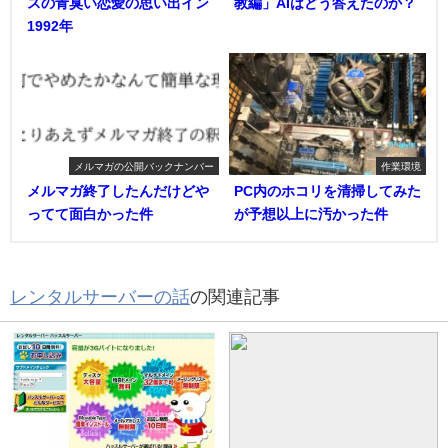
スの青臭い恋愛の思い出イン
教編」AIはどう答えたのか？
1992年
メルマガの公開バックナンバー
作業環境
メルマガ終了したんだけどや
PC内のホコリを清掃してみた
ってて面白かった件
が予想以上に汚かった件
レンタルサーバーの話
の関連記事