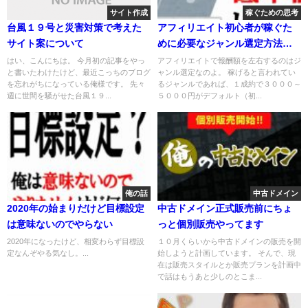
サイト作成
稼ぐための思考
台風１９号と災害対策で考えた
アフィリエイト初心者が稼ぐた
サイト案について
めに必要なジャンル選定方法は
高単価か低単価か？
はい、こんにちは。 今月初の記事をやっ
アフィリエイトで報酬額を左右するのはジ
と書いたわけたけど、最近こっちのブログ
ャンル選定なのよ。 稼げると言われてい
を忘れがちになっている俺様です。 先々
るジャンルであれば、１成約で３０００～
週に世間を騒がせた台風１９...
５０００円がデフォルト（初...
俺の話
中古ドメイン
2020年の始まりだけど目標設定
中古ドメイン正式販売前にちょ
は意味ないのでやらない
っと個別販売やってます
2020年になったけど、相変わらず目標設
１０月くらいから中古ドメインの販売を開
定なんぞやる気なし。...
始しようと計画しています。 そんで、現
在は販売スタイルとか販売プランを計画中
で話はもうあと少しのとこま...