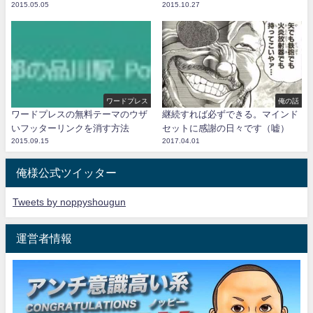
2015.05.05
2015.10.27
ワードプレス
俺の話
ワードプレスの無料テーマのウザ
継続すれば必ずできる。マインド
いフッターリンクを消す方法
セットに感謝の日々です（嘘）
2015.09.15
2017.04.01
俺様公式ツイッター
Tweets by noppyshougun
運営者情報