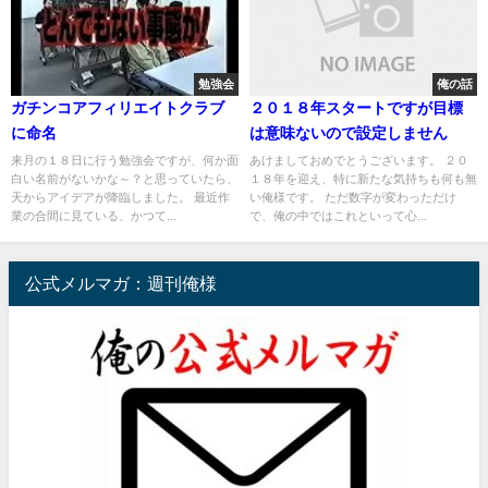
勉強会
俺の話
ガチンコアフィリエイトクラブ
２０１８年スタートですが目標
に命名
は意味ないので設定しません
来月の１８日に行う勉強会ですが、何か面
あけましておめでとうございます。 ２０
白い名前がないかな～？と思っていたら、
１８年を迎え、特に新たな気持ちも何も無
天からアイデアが降臨しました。 最近作
い俺様です。 ただ数字が変わっただけ
業の合間に見ている、かつて...
で、俺の中ではこれといって心...
公式メルマガ：週刊俺様