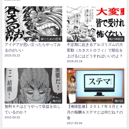
稼ぐための思考
俺の体験談
アイデアが思い立ったらやってみ
不定期に起きるアルゴリズムの大
るのがいい
変動（カタストロフィ）で順位を
2015.03.22
上げるにはどうすればいいのよ？
2019.03.19
俺の話
俺の話
無料ＨＰはどうやって収益を出し
【俺様監修】２０１７年３月と４
ているのか？
月の報酬＆ステマとは何だね？の
2015.04.02
巻
2017.05.04