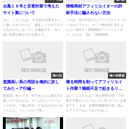
台風１９号と災害対策で考えた
情報商材アフィリエイターの詐
サイト案について
欺手法に騙されない方法
はい、こんにちは。 今月初の記事をやっ
いやね、世の中色んなアフィリエイターが
と書いたわけたけど、最近こっちのブログ
いるわけですよ。 そこで俺が特に気に入
を忘れがちになっている俺様です。 先々
らない連中が「情報商材アフィリエイタ
週に世間を騒がせた台風１９...
ー」なわけ。 別に「情報商材...
俺の話
俺の体験談
意識高い系の用語を俺的に訳し
寝る時間を削ってアフィリエイ
てみた～ア行編～
ト作業？睡眠不足で起きるリス
クを知ってからやれよと
意識高い系ってさ、何であんなに横文字を
はい、こんにちは。 寝る時間を削って作
使いたがるのかね。 やっぱカッコイイか
業する事のバカバカしさに気づいている俺
らですかい？俺は何言ってるのか分からね
様です。 まあ、作業時間確保の為に色ん
ーんだよ。 というわけで俺...
なアイデアは人それぞれあっ...