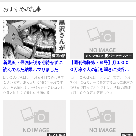
おすすめの記事
漫画の話
メルマガの公開バックナンバー
新黒沢・最強伝説を期待せずに
【週刊俺様第・６号】月１００
読んでみた結果ハマりました
０万稼ぐ人の話を聞きに渋谷ま
で行ってきた話
はいこんばんは。 １月も今日で終わりで
はい、こんばんは。ノッピーです。 ５月
ございます。あっという間に１ヶ月です
２０日にセミナーに参加するために東京の
わ。 その間セミナー行ったりアレコレし
渋谷まで行ってきたですよ。 今回の講師
たりと忙しくて新しい漫画の発...
は月１０００万を突破した人...
サイト作成
俺の話