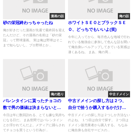
漫画の話
俺の話
砂の栄冠終わっちゃったね
ホワイトＳＥＯとブラックＳＥ
Ｏ、どっちでもいいよ(笑)
俺が好きだった漫画が先週で最終回を迎え
たんだけど、その漫画の名前は「砂の栄
今年に入ってから、毎月色んな地域で行わ
冠」って野球漫画。 実は俺は野球はそこ
れている勉強会に参加して色んな話を聞い
まで知らないし、プロ野球とか...
て俺自身レベルアップしてきている実感は
凄くあるね。 まあ、俺の周...
俺の怒り
中古ドメイン
バレンタインに貰ったチョコの
中古ドメインの探し方は２つ、
数で男の価値は決まらないと信
自分で拾うか購入するかだけど
じたい
好みでやればいいんじゃない
今日は年に数回訪れる、とても嫌な気持ち
中古ドメインの探し方は２つしか方法ない
になる日だ。 まあ世間ではバレンタイン
のよね。 １つ目は自分で探す。 ２つ目は
とか浮かれてんだよ。メディアに踊らされ
ドメイン販売業者から購入する。 ちなみ
てチョコを買うという行為が...
に俺自身も自社サービスの...