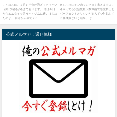
こんばんは。１月も半分が過ぎてあっとい
久しぶりにキン肉マンネタを書きますよ。
う間に時間が過ぎております。 俺は今日
今やってる完璧無量大数軍編で悪魔騎士と
からムエタイを習うべくジムに通いはじめ
パーフェクトオリジンが６人ずつ対戦して
たのよ。 自宅から車で２０...
３勝３敗という結果。 ま...
公式メルマガ：週刊俺様