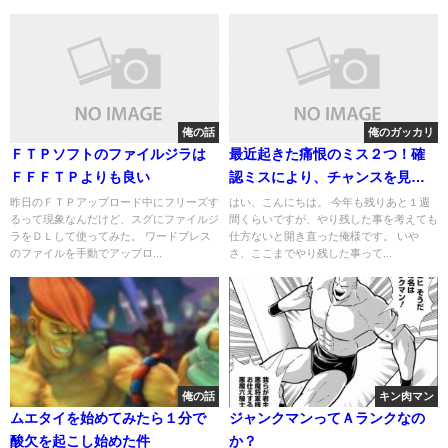
俺の話
俺のガッカリ
ＦＴＰソフトのファイルジラは
最近起きた痛恨のミス２つ！確
ＦＦＦＴＰよりも良い
認ミスにより、チャンスを見落
として機会損失の巻
昨日のＦＴＰアップロード中にフリーズす
はい、こんにちは。 今年も残りあと１週
るって現象なんだけど、スグにファイルジ
間くらいですが、やり残した事を考えても
ラをＤＬして使ってみた。 ワードプレス
仕方ないと開き直った俺様です。 いや
のファイルを手動でアップロ...
さ、ここまでやり残した事って...
俺の話
キン肉マン
ムエタイを始めてみたら１分で
ジャンクマンってＡランクなの
酸欠を起こし始めた件
か？