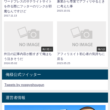
ワードプレスのサテライトサイト
兼業から専業でアフィリやるとき
を作る際にフッターのリンクが邪
に考えた事
魔なんですけど
2015.10.01
2017.11.13
俺の怒り
俺の話
外注の記事内容が酷すぎて俺はも
アフィリエイト初心者の気持ちに
う泣きそうだ
戻る
2016.05.02
2015.05.25
俺様公式ツイッター
Tweets by noppyshougun
運営者情報