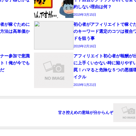
約しない理由は何？
2019年3月15日
心者が稼ぐために
初心者がアフィリエイトで稼ぐ
定方法は高単価か
のキーワード選定のコツは複合
ドを狙う事
2019年2月16日
ミナー参加で意識
アフィリエイト初心者が報酬が
ント！俺が今でも
に上手くいかない時に陥りやす
レだ
罠！ハマると危険な５つの悪循
イクル
2019年1月21日
甘さ控えめの意味が分からんぞ