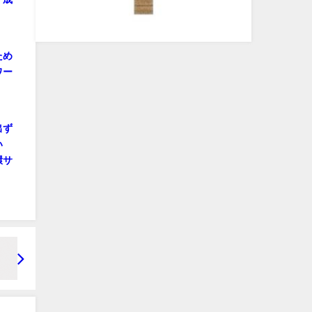
ため
ワー
出ず
い
環サ