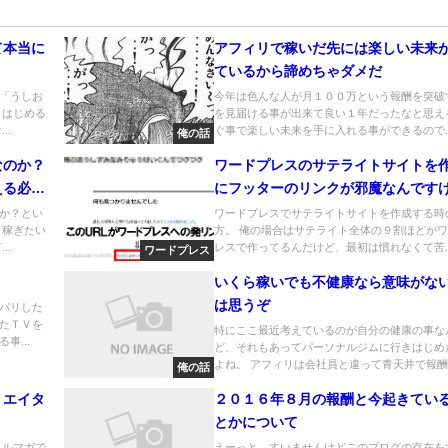
て本当に
アフィリで稼いだ先には楽しい未来
ているから諦めちゃダメだ
「うしお
今年は色んな人が月１００万という報酬を突破
きはじめる
を見届ける事が出来て良い１年だったなと思え
..
ぐ事で楽しい未来を手に入れる事ができるので..
俺の話
なのか？
ワードプレスのサテライトサイトを
える必要
にフッターのリンクが邪魔なんです
か？とい
ワードプレスでサテライトサイトを作成する時
く稼ぎたい
方。 俺の場合はサテライト全体の９割ほどが
..
レスで作ってるんだけど、最初は慣れなくて苦..
ワードプレス
いくら稼いでも不健康なら意味がな
は思うぞ
パリした
たＴＶを
特にここ最近考えているのが自分の健康の事な
事...
ど、それもあってパーソナルジムに行きはじめ
よね。 アフィリは会社員と違って青天井で報酬..
俺の話
リエイタ
２０１６年８月の報酬と今起きてい
とかについて
メルマガで
えーっと、すいませんけどこのブログの存在を