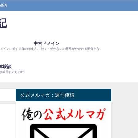
物語
記
中古ドメイン
メインに対する俺の考え方。 効く・効かないの意見が分かれる部分だな。
体験談
は成長するものだ
公式メルマガ：週刊俺様