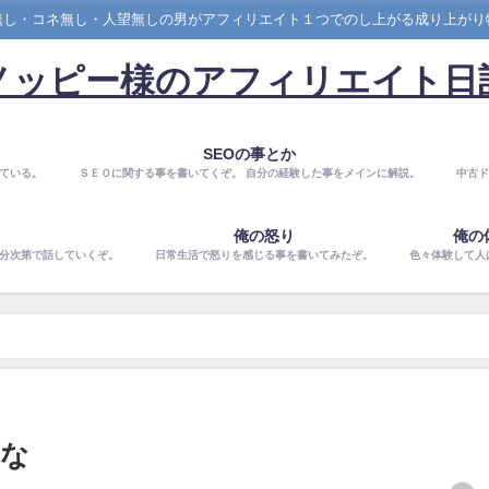
無し・コネ無し・人望無しの男がアフィリエイト１つでのし上がる成り上がり
ノッピー様のアフィリエイト日
SEOの事とか
ている。
ＳＥＯに関する事を書いてくぞ。 自分の経験した事をメインに解説。
中古ド
俺の怒り
俺の
気分次第で話していくぞ。
日常生活で怒りを感じる事を書いてみたぞ。
色々体験して人
いな