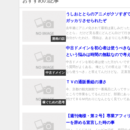
おすすめの記事
うしおととらのアニメがクソすぎ
ガッカリさせられたぞ
去年遂にアニメ化されて最初は楽しみだった
ととら」 だけど見る度にどんどん白けて行
自分がいたわけ。 理由は、あまりにも大事な.
漫画の話
中古ドメインを初心者は使うべき
という悩みは時間の無駄なので考
はない
中古ドメインを初心者は使った方がいいです
う質問がよくある。 俺としての答えは「早
なら使うべき」と答えてんだけどな。 正直言.
中古ドメイン
ＴＶの通販番組の凄さ
今、京都の観光旅館で一番風呂に入ってサッ
ところで作業をしてるんだけど、部屋にあっ
付けてＢＧＭ代わりになんとなく見ていてある
稼ぐための思考
【週刊俺様・第２号】専業アフィ
ーを辞める宣言した時の事
はい、こんにちは。ノッピーです。 前回の