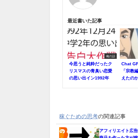
最近書いた記事
俺の話
今思うと純粋だったク
Chat 
リスマスの青臭い恋愛
「宗教編
の思い出イン1992年
えたの
稼ぐための思考
の関連記事
アフィリエイト広
商品を作った方が