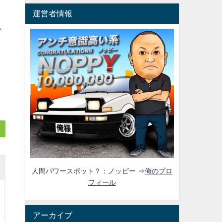
運営者情報
ど
人間パワースポット？：ノッピー ⇒
俺のプロ
フィール
アーカイブ