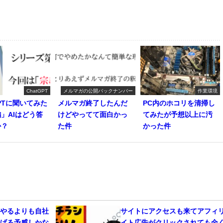
ChatGPT
メルマガの公開バックナンバー
作業環境
GPTに聞いてみた
メルマガ終了したんだ
PC内のホコリを清掃し
」AIはどう答
けどやってて面白かっ
てみたが予想以上に汚
か？
た件
かった件
告やるよりも自社
サイトにアクセスも来てアフィ
稼げる予感しかな
イト広告がクリックされても全