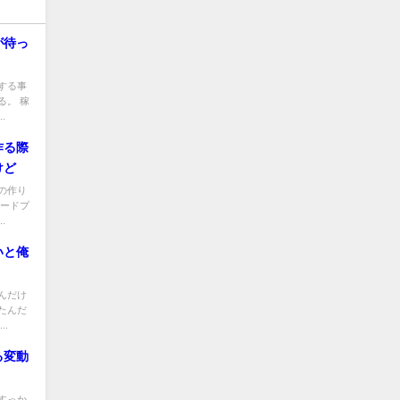
が待っ
する事
る。 稼
.
作る際
けど
の作り
ワードプ
.
いと俺
んだけ
たんだ
.
る変動
すっか