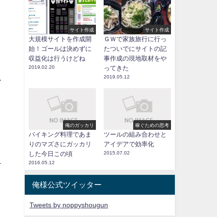
サイト作成
サイト作成
大規模サイトを作成開
ＧＷで家族旅行に行っ
始！ゴールは決めずに
たついでにサイトの記
収益化は行うけどね
事作成の現地取材をや
2019.02.20
ってきた
2019.05.12
ア
俺のガッカリ
稼ぐための思考
バイキング料理であま
ツールの組み合わせと
りのマズさにガッカリ
アイデアで効率化
した今日この頃
2015.07.02
2016.05.12
す
俺様公式ツイッター
Tweets by noppyshougun