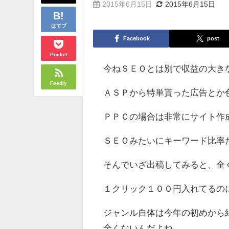
2015年6月15日
2015年6月15日
はてブ
Facebook
post
Pocket
今ねＳＥＯとは別で収益の大き
Feedly
ＡＳＰから特単貰った広告とか
ＰＰＣの場合は非常にサイト作
ＳＥＯみたいにキーワード比率
そんでいざ出稿してみると、全
１クリック１００円入れてるの
ジャンル自体は今年の初めから
全くないんだよね。