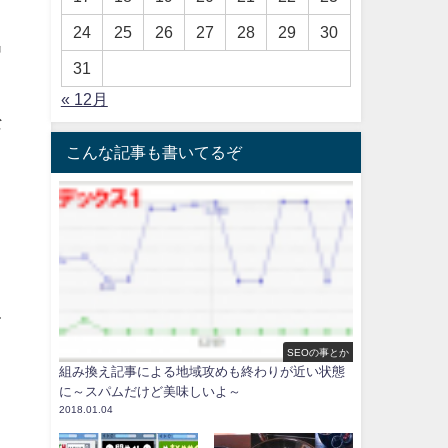
24
25
26
27
28
29
30
出
31
« 12月
な
こんな記事も書いてるぞ
白
て
SEOの事とか
組み換え記事による地域攻めも終わりが近い状態
に～スパムだけど美味しいよ～
2018.01.04