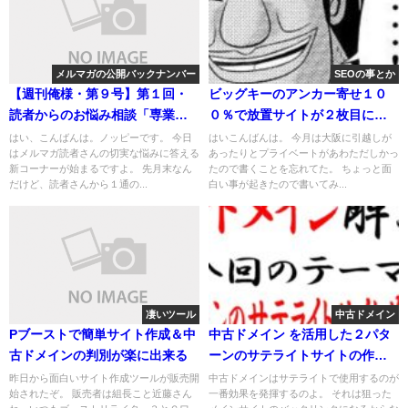
メルマガの公開バックナンバー
SEOの事とか
【週刊俺様・第９号】第１回・
ビッグキーのアンカー寄せ１０
読者からのお悩み相談「専業を
０％で放置サイトが２枚目に来
辞めるか迷っています」の巻
た件
はい、こんばんは。ノッピーです。 今日
はいこんばんは。 今月は大阪に引越しが
はメルマガ読者さんの切実な悩みに答える
あったりとプライベートがあわただしかっ
新コーナーが始まるですよ。 先月末なん
たので書くことを忘れてた。 ちょっと面
だけど、読者さんから１通の...
白い事が起きたので書いてみ...
凄いツール
中古ドメイン
Pブーストで簡単サイト作成＆中
中古ドメイン を活用した２パタ
古ドメインの判別が楽に出来る
ーンのサテライトサイトの作り
方
昨日から面白いサイト作成ツールが販売開
中古ドメインはサテライトで使用するのが
始されたぞ。 販売者は組長こと近藤さん
一番効果を発揮するのよ。 それは狙った