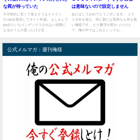
な罠が待っていた
は意味ないので設定しません
今月初めに安くて使えそうなドメイン
あけましておめでとうございます。 ２０
の.topを取得してサイト作成。 もしかして
１８年を迎え、特に新たな気持ちも何も無
pwみたいなインデックスされない状態に
い俺様です。 ただ数字が変わっただけ
なるか？とか思ったけど全...
で、俺の中ではこれといって心...
公式メルマガ：週刊俺様