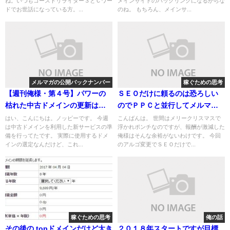
ね。いつもゴーストリライター３とＣワー
メインサイトのバックリンクになるからな
ドでお世話になっている方。...
のね。 もちろん、メインサ...
メルマガの公開バックナンバー
稼ぐための思考
【週刊俺様・第４号】パワーの
ＳＥＯだけに頼るのは恐ろしい
枯れた中古ドメインの更新は無
のでＰＰＣと並行してメルマガ
駄金マインドセット
も始めます
はい、こんにちは。ノッピーです。 今週
こんばんは。 世間はメリークリスマスで
は中古ドメインを利用した新サービスの準
浮かれポンチなのですが、報酬が激減した
備を行ってたです。 実際に使用するドメ
俺様はそんな余裕がないわけです。 今回
インの選定なんだけど、これ...
のアルゴ変更でＳＥＯだけで...
稼ぐための思考
俺の話
その後の.topドメインだけど大き
２０１８年スタートですが目標