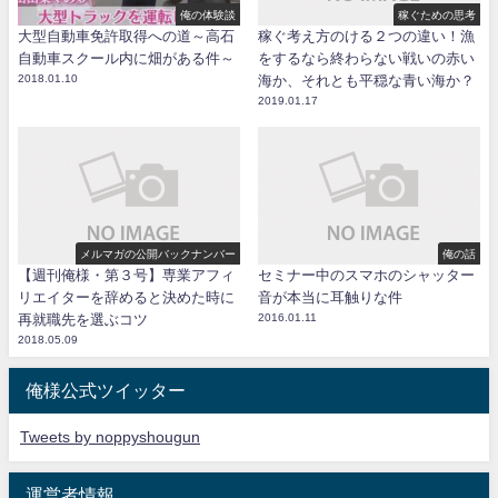
俺の体験談
稼ぐための思考
大型自動車免許取得への道～高石
稼ぐ考え方のける２つの違い！漁
自動車スクール内に畑がある件～
をするなら終わらない戦いの赤い
2018.01.10
海か、それとも平穏な青い海か？
2019.01.17
メルマガの公開バックナンバー
俺の話
【週刊俺様・第３号】専業アフィ
セミナー中のスマホのシャッター
リエイターを辞めると決めた時に
音が本当に耳触りな件
再就職先を選ぶコツ
2016.01.11
2018.05.09
俺様公式ツイッター
Tweets by noppyshougun
運営者情報