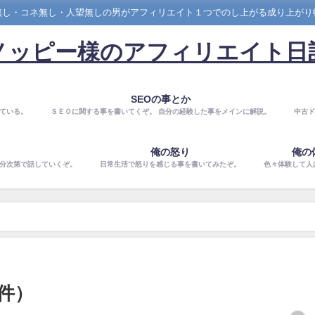
無し・コネ無し・人望無しの男がアフィリエイト１つでのし上がる成り上がり
ノッピー様のアフィリエイト日
SEOの事とか
ている。
ＳＥＯに関する事を書いてくぞ。 自分の経験した事をメインに解説。
中古ド
俺の怒り
俺の
気分次第で話していくぞ。
日常生活で怒りを感じる事を書いてみたぞ。
色々体験して人
件）