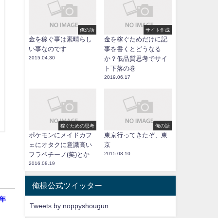
俺の話
サイト作成
金を稼ぐ事は素晴らし
金を稼ぐためだけに記
い事なのです
事を書くとどうなる
2015.04.30
か？低品質思考でサイ
ト下落の巻
2019.06.17
稼ぐための思考
俺の話
ポケモンにメイドカフ
東京行ってきたぞ、東
ェにオタクに意識高い
京
フラペチーノ(笑)とか
2015.08.10
2016.08.19
俺様公式ツイッター
年
Tweets by noppyshougun