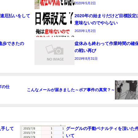
2020年5月2日
早速厄払いをして
2020年の始まりだけど目標設定
意味ないのでやらない
2020年1月2日
進歩できたの
盆休みも終わって作業時間の確
の戦い再び
2019年8月31日
ぎの仕
こんなメールが届きました～ポア事件の真実？～
入手して
グーグルの手動ペナルティを頂いた
いて