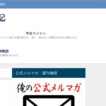
物語
記
中古ドメイン
メインに対する俺の考え方。 効く・効かないの意見が分かれる部分だな。
体験談
は成長するものだ
公式メルマガ：週刊俺様