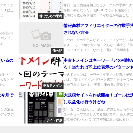
ファイは
昨日、遂に俺自身初となるグーグルの手動ペナ
Ｄ１１は正
を貰う事となった。 朝GRCでサイト順位をチ
..
た際に何故か稼ぎ頭の一つが順位が急落した...
稼ぐための思考
情報商材アフィリエイターの詐欺手
されない方法
る伝説の
グボディチ
いやね、世の中色んなアフィリエイターがいる
..
すよ。 そこで俺が特に気に入らない連中が「
アフィリエイター」なわけ。 別に「情報商材...
俺の話
ているの
中古ドメインはキーワードとの相性
る！当たれば即上位表示のパターン
だけど、
中古ドメインはキーワード次第で上位表示が早
ある？ だ
のよ。 実はドメインパワーと選定したキーワ
..
性が存在するわけ。 実際に俺自身の事例を交...
中古ドメイン
は今月で
大規模サイトを作成開始！ゴールは
に収益化は行うけどね
インの放置
どうも、こんばんは。 最近は作業しながら半
のアップデ
ユーチューブで楽しんでる俺様です。 個人的
.
曽次長の机バンバンで精神的に追い詰めるシ...
サイト作成