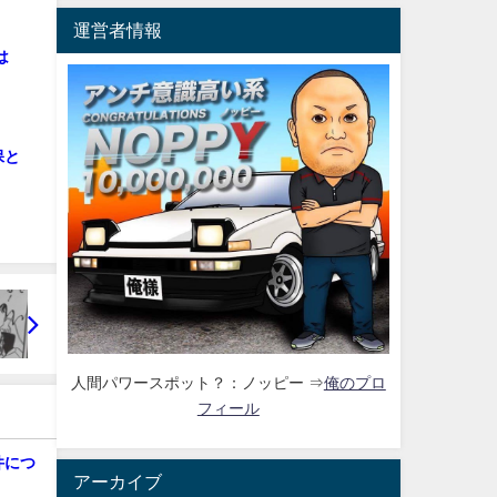
運営者情報
は
保と
人間パワースポット？：ノッピー ⇒
俺のプロ
フィール
件につ
アーカイブ