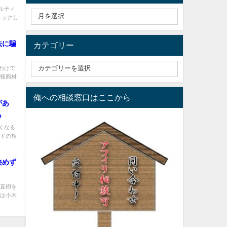
ルティ
ェックし
法に騙
カテゴリー
わけで
情報商材
俺への相談窓口はここから
があ
も
くなる
ードの相
決めず
沢直樹を
には小木