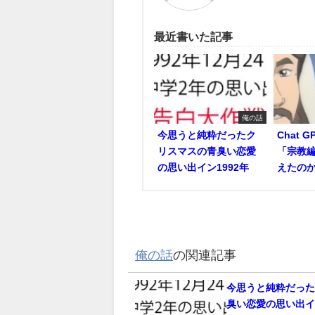
最近書いた記事
俺の話
今思うと純粋だったク
Chat 
リスマスの青臭い恋愛
「宗教編
の思い出イン1992年
えたの
俺の話
の関連記事
今思うと純粋だっ
臭い恋愛の思い出イン