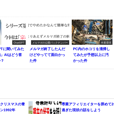
ChatGPT
メルマガの公開バックナンバー
作業環境
GPTに聞いてみた
メルマガ終了したんだ
PC内のホコリを清掃し
」AIはどう答
けどやってて面白かっ
てみたが予想以上に汚
か？
た件
かった件
たクリスマスの青
専業アフィリエイターを辞めて2
1992年
過ぎた現状の話をしよう