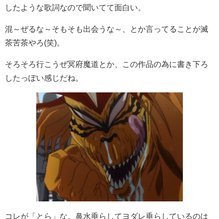
したような歌詞なので聞いてて面白い。
混～ぜるな～そもそも出会うな～、とか言ってることが滅
茶苦茶やろ(笑)。
そろそろ行こうぜ冥府魔道とか、この作品の為に書き下ろ
したっぽい感じだね。
コレが「とら」な。鼻水垂らしてヨダレ垂らしているのは