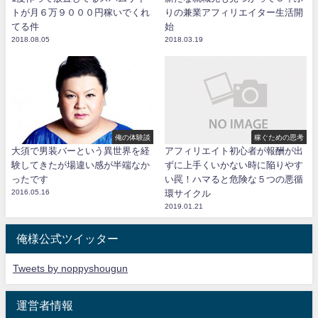
トが月６万９０００円稼いでくれ
りの兼業アフィリエイター生活開
てる件
始
2018.08.05
2018.03.19
俺の体験談
稼ぐための思考
大須で男装バーという異世界を経
アフィリエイト初心者が報酬が出
験してきたが場違い感が半端なか
ずに上手くいかない時に陥りやす
ったです
い罠！ハマると危険な５つの悪循
2016.05.16
環サイクル
2019.01.21
俺様公式ツイッター
Tweets by noppyshougun
運営者情報