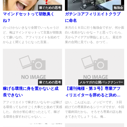
稼ぐための思考
勉強会
マインドセットって胡散臭く
ガチンコアフィリエイトクラブ
ね？
に命名
のっけからいきなり全開でいっちゃうけ
来月の１８日に行う勉強会ですが、何か面
ど、俺はマインドセットって言葉が胡散臭
白い名前がないかな～？と思っていたら、
くて嫌いなの。 アフィリエイトを始めて
天からアイデアが降臨しました。 最近作
からよく聞くようになった言葉...
業の合間に見ている、かつて...
稼ぐための思考
メルマガの公開バックナンバー
稼げる環境に身を置かないと成
【週刊俺様・第３号】専業アフ
長できない
ィリエイターを辞めると決めた
時に再就職先を選ぶコツ
アフィリエイトで稼ぎたいならやっぱ稼げ
はい、こんばんは。ノッピーです。 ３回
る環境ってものすごく大事だと改めて実感
続けての専業辞めるシリーズですが、今回
した。 自分が初心者だったとして、稼げ
で最終回だから。 そろそろ専業の話も飽
る環境を探すわけじゃない。...
きてきたでしょ？ うん、俺...