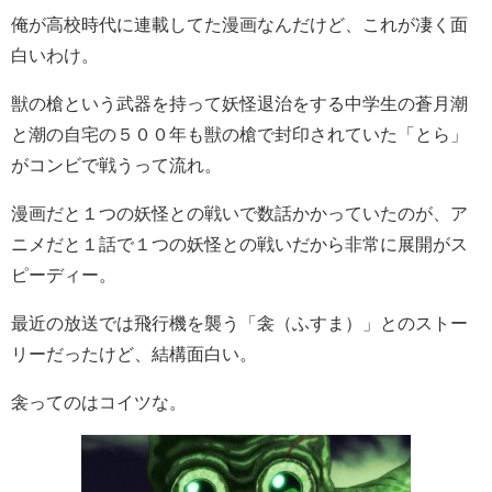
俺が高校時代に連載してた漫画なんだけど、これが凄く面
白いわけ。
獣の槍という武器を持って妖怪退治をする中学生の蒼月潮
と潮の自宅の５００年も獣の槍で封印されていた「とら」
がコンビで戦うって流れ。
漫画だと１つの妖怪との戦いで数話かかっていたのが、ア
ニメだと１話で１つの妖怪との戦いだから非常に展開がス
ピーディー。
最近の放送では飛行機を襲う「衾（ふすま）」とのストー
リーだったけど、結構面白い。
衾ってのはコイツな。