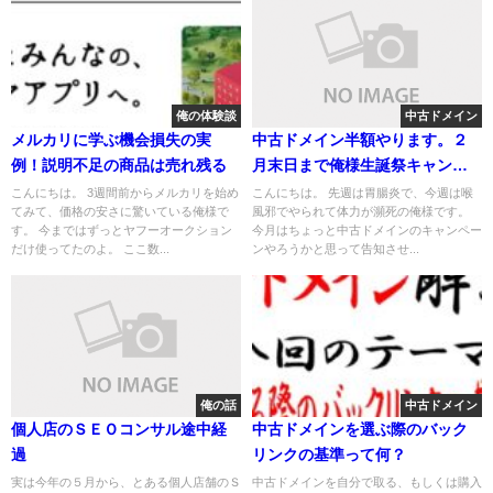
俺の体験談
中古ドメイン
メルカリに学ぶ機会損失の実
中古ドメイン半額やります。２
例！説明不足の商品は売れ残る
月末日まで俺様生誕祭キャンペ
ーン実施中
こんにちは。 3週間前からメルカリを始め
こんにちは。 先週は胃腸炎で、今週は喉
てみて、価格の安さに驚いている俺様で
風邪でやられて体力が瀕死の俺様です。
す。 今まではずっとヤフーオークション
今月はちょっと中古ドメインのキャンペー
だけ使ってたのよ。 ここ数...
ンやろうかと思って告知させ...
俺の話
中古ドメイン
個人店のＳＥＯコンサル途中経
中古ドメインを選ぶ際のバック
過
リンクの基準って何？
実は今年の５月から、とある個人店舗のＳ
中古ドメインを自分で取る、もしくは購入