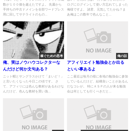
数が１００個を越えたですよ。 先週から
ログにログインして使い方忘れてしまった
手持ちの中古ドメインを全部ワードプレス
俺様ですよ。 諸君、元気してたかね？ま
用に回してサテライトのもの...
あ俺はこの数年で色んなこと...
稼ぐための思考
俺の話
俺、実はノウハウコレクターな
アフィリエイト勉強会とか出る
んだけど何か文句ある？
といい事あるよ
ニット帽とサングラスかけて「まいど！」
ここ最近は毎月の様に各地の勉強会に参加
と言いたくなった今日この頃です。 さ
しているんだけど、結構良いことがあるん
て、アフィリには色んな教材があるわけな
だなコレが。 特にＡＳＰの人が来る勉強
んだけど、色んな教材を買い漁...
会は何としても行くべきだと...