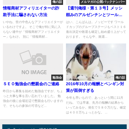
俺の話
メルマガの公開バックナンバー
情報商材アフィリエイターの詐
【週刊俺様・第１３号】メッシ
欺手法に騙されない方法
頼みのアルゼンチンとツール頼
みのアフィリエイターは似てい
いやね、世の中色んなアフィリエイターが
はい、こんばんは。ノッピーです ワール
いるわけですよ。 そこで俺が特に気に入
ドカップのグループステージもベスト１６
る件
らない連中が「情報商材アフィリエイタ
進出決定や敗退も確定し始め盛り上がって
ー」なわけ。 別に「情報商材...
おります。 そんな中、敗退...
勉強会
俺の話
ＳＥＯ勉強会の懇親会のご連絡
2016年10月の報酬とペンギン対
策が面倒すぎる
昨日から募集を始めた勉強会ですが、ちょ
っと大事な事を言い忘れていました。 勉
今年も早いもので、あっという間に11月
強会の後に会場近辺で懇親会も行いますの
だね。 では早速、先月の報酬の結果から
で、そちらの参加の可否など...
いってみるか。発生で５８０万だな。確定
は４００万ちょっとかな。 ...