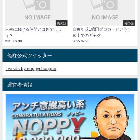
俺の話
俺の話
人生における仲間とは何でしょ
自称年収1億円ブロガーというＦ
う？
Ｂ上でのギャグ
2015.09.30
2015.07.23
俺様公式ツイッター
Tweets by noppyshougun
運営者情報