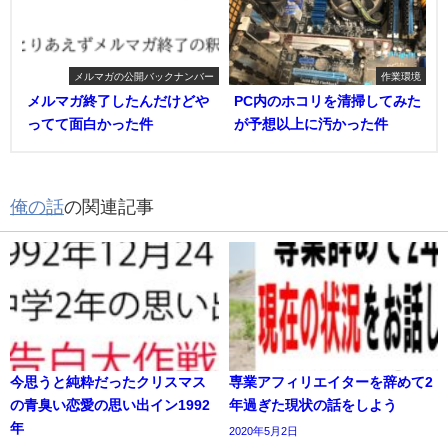
メルマガの公開バックナンバー
作業環境
メルマガ終了したんだけどや
PC内のホコリを清掃してみた
ってて面白かった件
が予想以上に汚かった件
俺の話
の関連記事
今思うと純粋だったクリスマス
専業アフィリエイターを辞めて2
の青臭い恋愛の思い出イン1992
年過ぎた現状の話をしよう
年
2020年5月2日