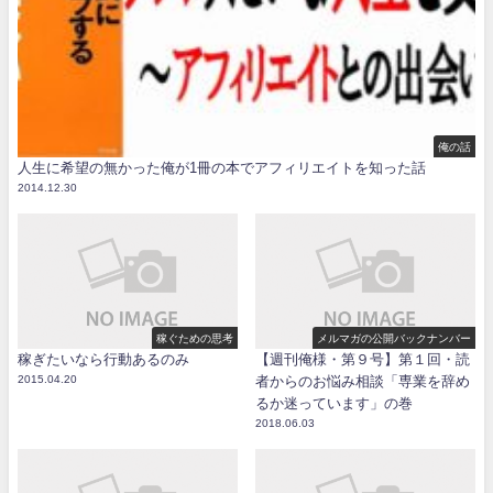
俺の話
人生に希望の無かった俺が1冊の本でアフィリエイトを知った話
2014.12.30
稼ぐための思考
メルマガの公開バックナンバー
稼ぎたいなら行動あるのみ
【週刊俺様・第９号】第１回・読
2015.04.20
者からのお悩み相談「専業を辞め
るか迷っています」の巻
2018.06.03