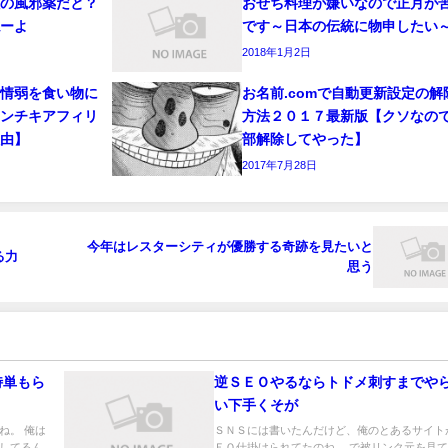
極の風邪薬だと？
おせち料理が嫌いなので正月が
ねーよ
です～日本の伝統に物申したい
2018年1月2日
で情弱を食い物に
お名前.comで自動更新設定の解
インチキアフィリ
方法２０１７最新版【クソなの
理由】
部解除してやった】
2017年7月28日
今年はレスターシティが優勝する奇跡を見たいと
る力
思う
特単もら
逆ＳＥＯやるならトドメ刺すまでや
い下手くそが
ね。 俺は
ＳＮＳには書いたんだけど、俺のとあるサイト
してるん
ＥＯ仕掛けられてたのね。 で被リンク元を見