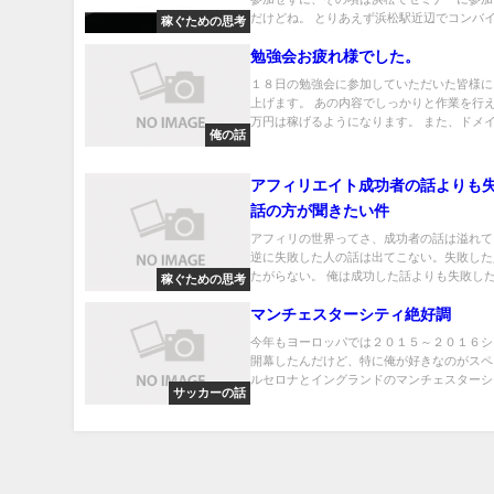
だけどね。 とりあえず浜松駅近辺でコンバイ.
稼ぐための思考
勉強会お疲れ様でした。
１８日の勉強会に参加していただいた皆様に
上げます。 あの内容でしっかりと作業を行
万円は稼げるようになります。 また、ドメイ.
俺の話
アフィリエイト成功者の話よりも
話の方が聞きたい件
アフィリの世界ってさ、成功者の話は溢れて
逆に失敗した人の話は出てこない。失敗した
たがらない。 俺は成功した話よりも失敗した.
稼ぐための思考
マンチェスターシティ絶好調
今年もヨーロッパでは２０１５～２０１６シ
開幕したんだけど、特に俺が好きなのがスペ
ルセロナとイングランドのマンチェスターシテ
サッカーの話