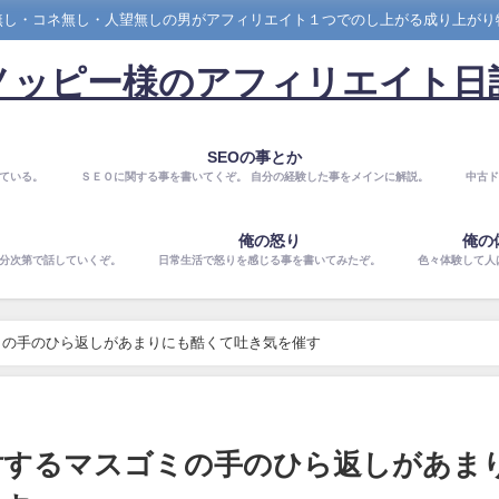
無し・コネ無し・人望無しの男がアフィリエイト１つでのし上がる成り上がり
ノッピー様のアフィリエイト日
SEOの事とか
ている。
ＳＥＯに関する事を書いてくぞ。 自分の経験した事をメインに解説。
中古ド
俺の怒り
俺の
気分次第で話していくぞ。
日常生活で怒りを感じる事を書いてみたぞ。
色々体験して人
ミの手のひら返しがあまりにも酷くて吐き気を催す
対するマスゴミの手のひら返しがあま