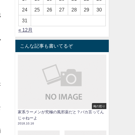
24
25
26
27
28
29
30
残
31
« 12月
執
こんな記事も書いてるぞ
ッ
本
俺の怒り
な
家系ラーメンが究極の風邪薬だと？バカ言ってん
じゃねーよ
2018.10.16
簡