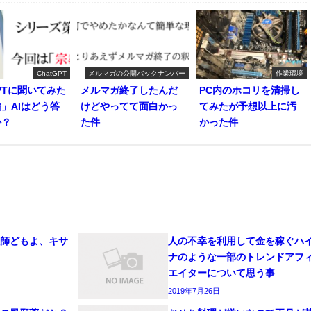
ChatGPT
メルマガの公開バックナンバー
作業環境
GPTに聞いてみた
メルマガ終了したんだ
PC内のホコリを清掃し
」AIはどう答
けどやってて面白かっ
てみたが予想以上に汚
か？
た件
かった件
欺師どもよ、キサ
人の不幸を利用して金を稼ぐハ
ナのような一部のトレンドアフ
エイターについて思う事
2019年7月26日