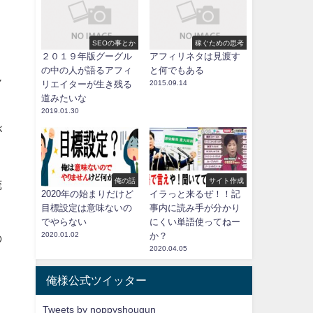
SEOの事とか
稼ぐための思考
２０１９年版グーグル
アフィリネタは見渡す
の中の人が語るアフィ
と何でもある
ん
リエイターが生き残る
2015.09.14
道みたいな
2019.01.30
が
俺の話
サイト作成
俺
2020年の始まりだけど
イラっと来るぜ！！記
目標設定は意味ないの
事内に読み手が分かり
でやらない
にくい単語使ってねー
2020.01.02
か？
の
2020.04.05
俺様公式ツイッター
Tweets by noppyshougun