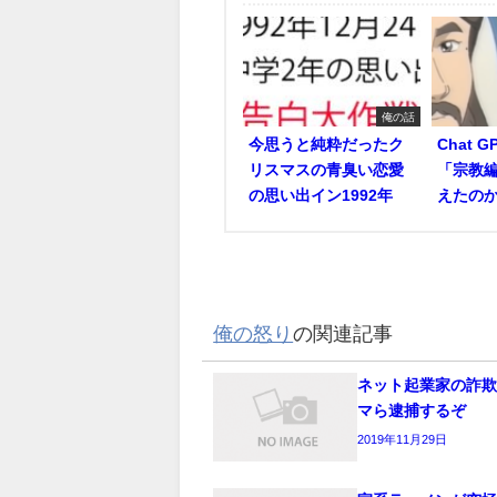
俺の話
今思うと純粋だったク
Chat 
リスマスの青臭い恋愛
「宗教編
の思い出イン1992年
えたの
俺の怒り
の関連記事
ネット起業家の詐
マら逮捕するぞ
2019年11月29日