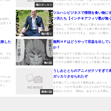
..
ゴミみたいなリンクばっかで、こんなのやって..
俺のガッカリ
ツルハシビジネスで情弱を食い物に
ソ共たち【インチキアフィリ塾が無
お礼申し
えば月１０
ない理由】
あのな、今やアフィリ塾なんて数えきれない程
..
てるわな。 大抵は入塾しても稼ぐ事が出来ず
３０万とか失うヤツですよ。 ああいった塾の...
俺の怒り
失敗した
無料ＨＰはどうやって収益を出して
か？
る。 でも
無料ＨＰはサイト作成に欠かせないモノなんだ
人も話し
何で無料で使えるのか？ってのを考えた事はあ
..
ってＨＰが無料で運営できるって普通に考えた..
俺の話
うしおととらのアニメがクソすぎて
ガッカリさせられたぞ
ーズンが
インのバ
去年遂にアニメ化されて最初は楽しみだった「
ィ...
ととら」 だけど見る度にどんどん白けて行き
自分がいたわけ。 理由は、あまりにも大事な...
漫画の話