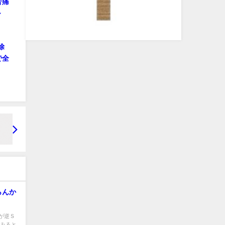
苦痛
～
除
で全
らんか
が逆Ｓ
てみると