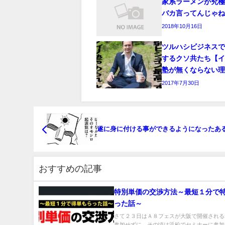
家系ラーメンが究
バカ言ってんじゃ
2018年10月16日
ツルハシビジネス
するクソ共たち【
塾が無くならない
2017年7月30日
遂に身に付ける事ができるようになったあ
おすすめの記事
特別単価の交渉方法～最短１分で
った話～
さて２３日はＡ８フェスが大阪で開催される
参加せずに、その頃は浜松でセミナーに参加