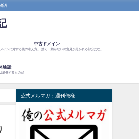
物語
記
中古ドメイン
メインに対する俺の考え方。 効く・効かないの意見が分かれる部分だな。
体験談
は成長するものだ
公式メルマガ：週刊俺様
り