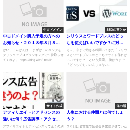
中古ドメイン
SEOの事とか
中古ドメイン購入予定の方への
シリウスとワードプレスのどっ
お知らせ・２０１８年８月３１
ちを使えばいいですか？に対す
日
る現在の回答
はい、こんばんは。 まずはこのリンクを
え～、今まで飽きる程聞いてきた「シリウ
クリックでブログランキングで１位取らせ
スとワードプレスのどっちでサイト作れば
てくれよ。 https://blog.with2.net/lin...
いいですか？」という質問。 俺は今まで
「どっちでもいいんじゃない...
サイト作成
俺の話
アフィリエイトとアドセンスの
人生における仲間とは何でしょ
違いは何？広告誘導・アクセ
う？
ス・キーワード選定はどうする
アフィリエイトとアドセンスって全くの別
２６日は名古屋で勉強会を主催させていた