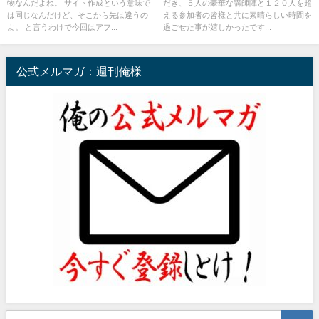
物なんだよね。 サイト作成という意味で
だき、５人の豪華な講師陣と１２０人を超
のよ
は同じなんだけど、そこから先は違うの
える参加者の皆様と共に素晴らしい時間を
よ。 と言うわけで今回はアフ...
過ごせた事が嬉しかったです...
公式メルマガ：週刊俺様