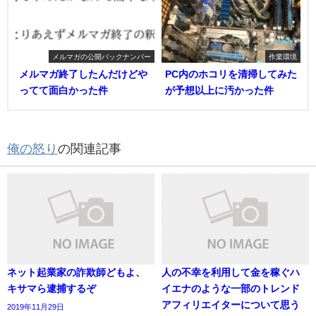
メルマガの公開バックナンバー
作業環境
メルマガ終了したんだけどや
PC内のホコリを清掃してみた
ってて面白かった件
が予想以上に汚かった件
俺の怒り
の関連記事
ネット起業家の詐欺師どもよ、
人の不幸を利用して金を稼ぐハ
キサマら逮捕するぞ
イエナのような一部のトレンド
アフィリエイターについて思う
2019年11月29日