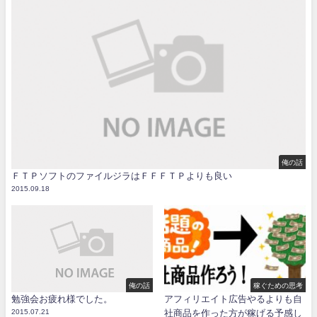
俺の話
ＦＴＰソフトのファイルジラはＦＦＦＴＰよりも良い
2015.09.18
俺の話
稼ぐための思考
勉強会お疲れ様でした。
アフィリエイト広告やるよりも自
2015.07.21
社商品を作った方が稼げる予感し