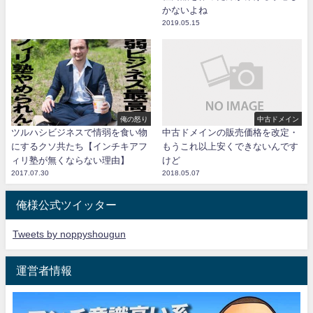
かないよね
2019.05.15
俺の怒り
中古ドメイン
ツルハシビジネスで情弱を食い物
中古ドメインの販売価格を改定・
にするクソ共たち【インチキアフ
もうこれ以上安くできないんです
ィリ塾が無くならない理由】
けど
2017.07.30
2018.05.07
俺様公式ツイッター
Tweets by noppyshougun
運営者情報