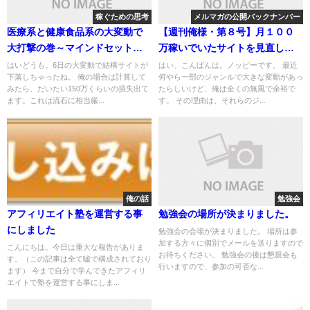
稼ぐための思考
メルマガの公開バックナンバー
医療系と健康食品系の大変動で
【週刊俺様・第８号】月１００
大打撃の巻～マインドセットは
万稼いでいたサイトを見直して
助けてくれない～
みるとクズサイトだった件
はいどうも。6日の大変動で結構サイトが
はい、こんばんは。ノッピーです。 最近
下落しちゃったね。 俺の場合は計算して
何やら一部のジャンルで大きな変動があっ
みたら、だいたい150万くらいの損失出て
たらしいけど、俺は全くの無風で余裕で
ます。これは流石に相当厳...
す。 その理由は、それらのジ...
俺の話
勉強会
アフィリエイト塾を運営する事
勉強会の場所が決まりました。
にしました
勉強会の会場が決まりました。 場所は参
加する方々に個別でメールを送りますので
こんにちは。今日は重大な報告がありま
お待ちください。 勉強会の後は懇親会も
す。（この記事は全て嘘で構成されており
行いますので、参加の可否な...
ます） 今まで自分で学んできたアフィリ
エイトで塾を運営する事にしま...