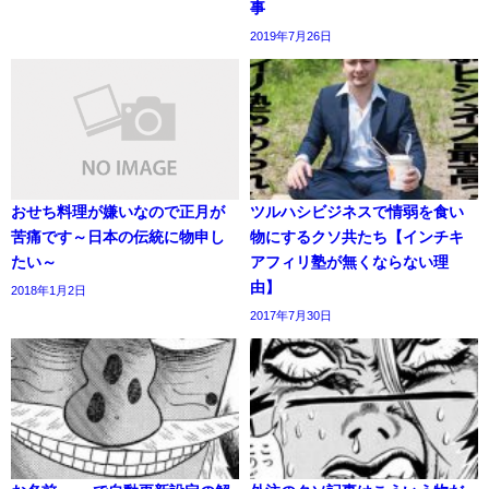
事
2019年7月26日
おせち料理が嫌いなので正月が
ツルハシビジネスで情弱を食い
苦痛です～日本の伝統に物申し
物にするクソ共たち【インチキ
たい～
アフィリ塾が無くならない理
由】
2018年1月2日
2017年7月30日