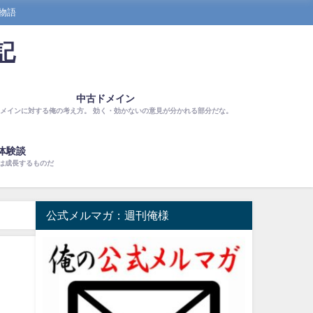
物語
記
中古ドメイン
メインに対する俺の考え方。 効く・効かないの意見が分かれる部分だな。
体験談
は成長するものだ
公式メルマガ：週刊俺様
る