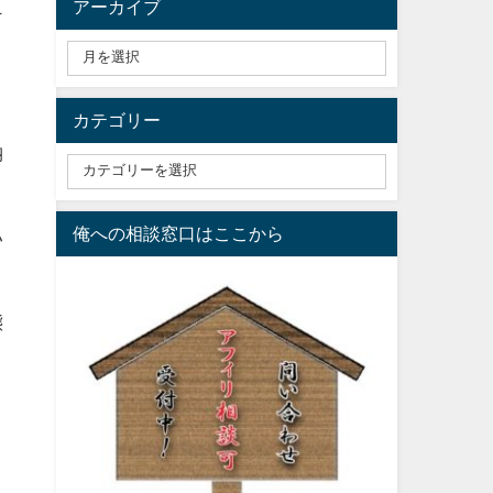
アーカイブ
け
カテゴリー
納
俺への相談窓口はここから
い
態
。