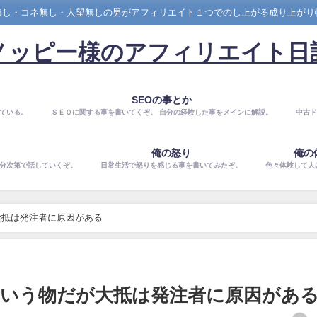
無し・コネ無し・人望無しの男がアフィリエイト１つでのし上がる成り上がり
ノッピー様のアフィリエイト日
SEOの事とか
ている。
ＳＥＯに関する事を書いてくぞ。 自分の経験した事をメインに解説。
中古ド
俺の怒り
俺の
気分次第で話していくぞ。
日常生活で怒りを感じる事を書いてみたぞ。
色々体験して人
大抵は発注者に原因がある
いう物だが大抵は発注者に原因があ