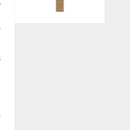
で
ん
、
思
事