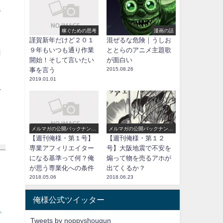
て
稼ぐための思考
漫画の話
謹賀新年だけど２０１
混ぜるな危険｜うしお
９年もいつも通り作業
ととらのアニメ主題歌
自
開始！そして言いたい
が面白い
事を言う
2015.08.26
2019.01.01
そ
。
メルマガの公開バックナンバ
メルマガの公開バックナンバ
ー
ー
【週刊俺様・第１号】
【週刊俺様・第１２
専業アフィリエイター
号】大阪地震で不安を
になる基準って何？俺
煽って物を売るアホが
が思う専業化への条件
出てくるか？
2018.05.06
2018.06.23
俺様公式ツイッター
Tweets by noppyshougun