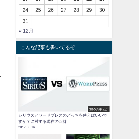
24
25
26
27
28
29
30
31
« 12月
て
こんな記事も書いてるぞ
い
る
SEOの事とか
シリウスとワードプレスのどっちを使えばいいで
すか？に対する現在の回答
ユ
2017.08.16