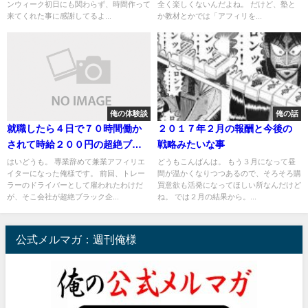
ンウィーク初日にも関わらず、時間作って
全く楽しくないんだよね。 だけど、塾と
来てくれた事に感謝してるよ...
か教材とかでは「アフィリを...
俺の体験談
俺の話
就職したら４日で７０時間働か
２０１７年２月の報酬と今後の
されて時給２００円の超絶ブラ
戦略みたいな事
ック企業だった件
はいどうも。 専業辞めて兼業アフィリエ
どうもこんばんは。 もう３月になって昼
イターになった俺様です。 前回、トレー
間が温かくなりつつあるので、そろそろ購
ラーのドライバーとして雇われたわけだ
買意欲も活発になってほしい所なんだけど
が、そこ会社が超絶ブラック企...
ね。 では２月の結果から。...
公式メルマガ：週刊俺様