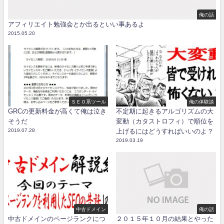
俺の話
アフィリエイト勉強会とか出るといい事あるよ
2015.05.20
ＳＥＯ系ツール
俺の体験談
GRCの更新料金が高くて俺は泣き
不定期に起きるアルゴリズムの大
そうだ
変動（カタストロフィ）で順位を
2019.07.28
上げるにはどうすればいいのよ？
2019.03.19
中古ドメイン
俺の話
中古ドメインのページランクにつ
２０１５年１０月の結果とやった