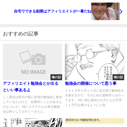
自宅でできる副業はアフィリエイトが一番だね
おすすめの記事
俺の話
俺の話
アフィリエイト勉強会とか出る
勉強会の開催について思う事
といい事あるよ
２０１５年４月１１日に名古屋で勉強会を
主催するので、そのための資料作りを行っ
ここ最近は毎月の様に各地の勉強会に参加
てます。 特に初心者向けの方たちが手早
しているんだけど、結構良いことがあるん
く１万円を稼げるようにと色...
だなコレが。 特にＡＳＰの人が来る勉強
会は何としても行くべきだと...