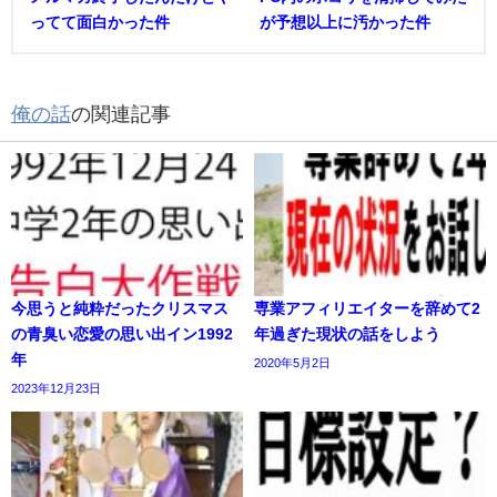
ってて面白かった件
が予想以上に汚かった件
俺の話
の関連記事
今思うと純粋だったクリスマス
専業アフィリエイターを辞めて2
の青臭い恋愛の思い出イン1992
年過ぎた現状の話をしよう
年
2020年5月2日
2023年12月23日