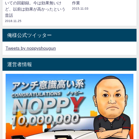
いての回顧録。今は効果無いけ
作業
ど、以前は効果が高かったという
2015.11.03
昔話
2018.11.25
俺様公式ツイッター
Tweets by noppyshougun
運営者情報