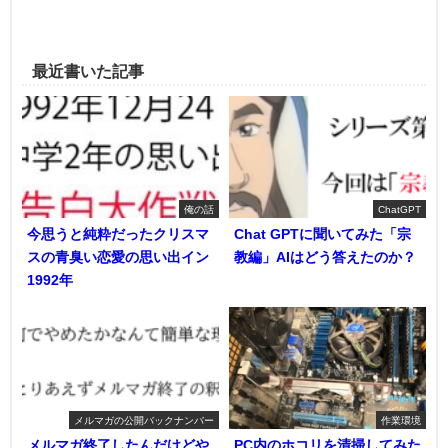
最近書いた記事
俺の話
ChatGPT
今思うと純粋だったクリスマ
Chat GPTに聞いてみた「宗
スの青臭い恋愛の思い出イン
教編」AIはどう答えたのか？
1992年
メルマガの公開バックナンバー
作業環境
メルマガ終了したんだけどや
PC内のホコリを清掃してみた