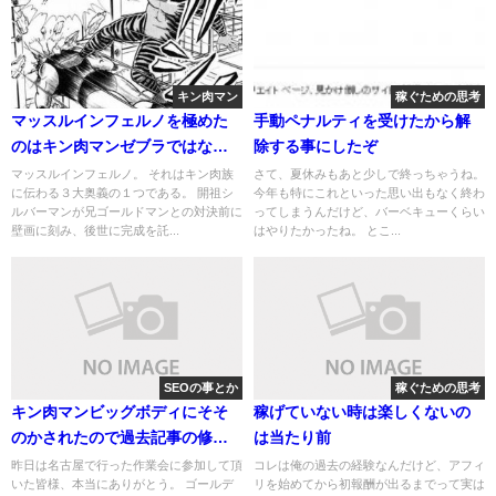
キン肉マン
稼ぐための思考
マッスルインフェルノを極めた
手動ペナルティを受けたから解
のはキン肉マンゼブラではなく
除する事にしたぞ
肉蝮だった件
マッスルインフェルノ。 それはキン肉族
さて、夏休みもあと少しで終っちゃうね。
に伝わる３大奥義の１つである。 開祖シ
今年も特にこれといった思い出もなく終わ
ルバーマンが兄ゴールドマンとの対決前に
ってしまうんだけど、バーベキューくらい
壁画に刻み、後世に完成を託...
はやりたかったね。 とこ...
SEOの事とか
稼ぐための思考
キン肉マンビッグボディにそそ
稼げていない時は楽しくないの
のかされたので過去記事の修正
は当たり前
で１位を狙ってみる。
昨日は名古屋で行った作業会に参加して頂
コレは俺の過去の経験なんだけど、アフィ
いた皆様、本当にありがとう。 ゴールデ
リを始めてから初報酬が出るまでって実は