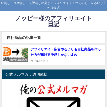
金無し・コネ無し・人望無しの男がアフィリエイト１つでのし上がる成り上
がり物語
ノッピー様のアフィリエイト
日記
自社商品の記事一覧
アフィリエイト広告やるよりも自社商品を作っ
た方が稼げる予感しかないよね
稼ぐための思考
2019年5月15日
公式メルマガ：週刊俺様