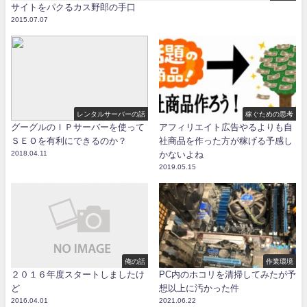
サイトをパクるカス野郎の手口
2015.07.07
レンタルサーバーの話
稼ぐための思考
グーグルのＩＰサーバーを使って
アフィリエイト広告やるよりも自
ＳＥＯを有利にできるのか？
社商品を作った方が稼げる予感し
2018.04.11
かないよね
2019.05.15
俺の話
作業環境
２０１６年度スタートしましたけ
PC内のホコリを清掃してみたが予
ど
想以上に汚かった件
2016.04.01
2021.06.22