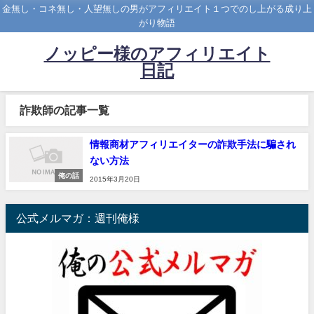
金無し・コネ無し・人望無しの男がアフィリエイト１つでのし上がる成り上
がり物語
ノッピー様のアフィリエイト
日記
詐欺師の記事一覧
情報商材アフィリエイターの詐欺手法に騙され
ない方法
俺の話
2015年3月20日
公式メルマガ：週刊俺様