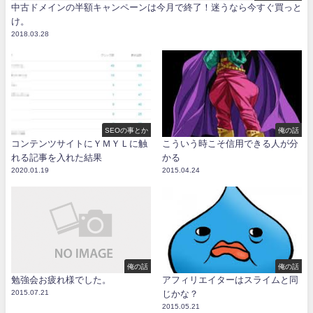
中古ドメインの半額キャンペーンは今月で終了！迷うなら今すぐ買っと
け。
2018.03.28
SEOの事とか
俺の話
コンテンツサイトにＹＭＹＬに触
こういう時こそ信用できる人が分
れる記事を入れた結果
かる
2020.01.19
2015.04.24
俺の話
俺の話
勉強会お疲れ様でした。
アフィリエイターはスライムと同
2015.07.21
じかな？
2015.05.21