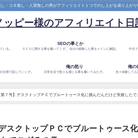
無し・コネ無し・人望無しの男がアフィリエイト１つでのし上がる成り上がり
ノッピー様のアフィリエイト日
SEOの事とか
ている。
ＳＥＯに関する事を書いてくぞ。 自分の経験した事をメインに解説。
中古ド
俺の怒り
俺の
気分次第で話していくぞ。
日常生活で怒りを感じる事を書いてみたぞ。
色々体験して人
・第７号】デスクトップＰＣでブルートゥース化に挑んだんだけど失敗したで
デスクトップＰＣでブルートゥース