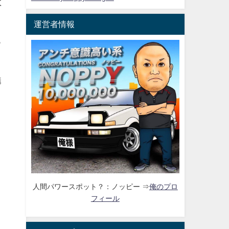
数
運営者情報
っ
購
人間パワースポット？：ノッピー ⇒
俺のプロ
フィール