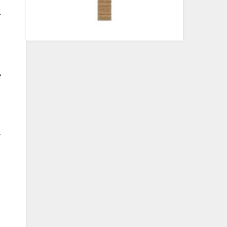
ニ
い
。
て