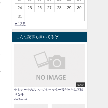
プ
24
25
26
27
28
29
30
31
え
« 12月
こんな記事も書いてるぞ
た
で
俺の話
ウ
セミナー中のスマホのシャッター音が本当に耳触
りな件
2016.01.11