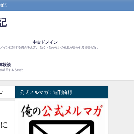
物語
記
中古ドメイン
メインに対する俺の考え方。 効く・効かないの意見が分かれる部分だな。
体験談
は成長するものだ
公式メルマガ：週刊俺様
ござ
化に