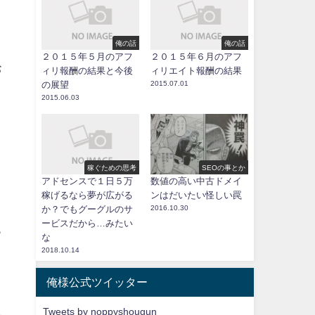
俺の話
俺の話
２０１５年５月のアフ
２０１５年６月のアフ
お
ィリ報酬の結果と今後
ィリエイト報酬の結果
の展望
2015.07.01
2015.06.03
稼ぐための思考
SEOの事とか
１
アドセンスで１日５万
数値の高い中古ドメイ
稼げるなら夢が広がる
ンはだいたい怪しい罠
か？でもグーグルのサ
2016.10.30
ービスだから…みたい
っ
な
2018.10.14
俺様公式ツイッター
Tweets by noppyshougun