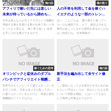
俺の話
俺の怒り
アフィリで稼いだ先には楽しい
人の不幸を利用して金を稼ぐハ
未来が待っているから諦めちゃ
イエナのような一部のトレンド
ダメだ
アフィリエイターについて思う
今年は色んな人が月１００万という報酬を
はい、こんにちは。 夏の暑さに参ってヘ
突破する事を見届ける事が出来て良い１年
ロヘロな俺様です。 さて、最近は大きな
事
だったなと思える。 稼ぐ事で楽しい未来
事件が起こってますが世間を揺るがしかね
を手に入れる事ができるので...
ない内容だね。 吉本興業の...
稼ぐための思考
俺の話
オリンピックと盆休みのダブル
新手法を編み出して全サイト修
パンチでアフィリエイト報酬絶
正
賛下落中
世界中がオリンピックで盛り上がっている
ここ最近になって上位表示させるためのあ
今日この頃。 日本も金メダル取って大い
たらしい手法というか、技みたいなんを思
に盛り上がっているんだけど、何故か最近
いついて実験を開始。 とはいってもほと
報酬額がイマイチなのよ。 ...
んど簡単な作業ばかりなので...