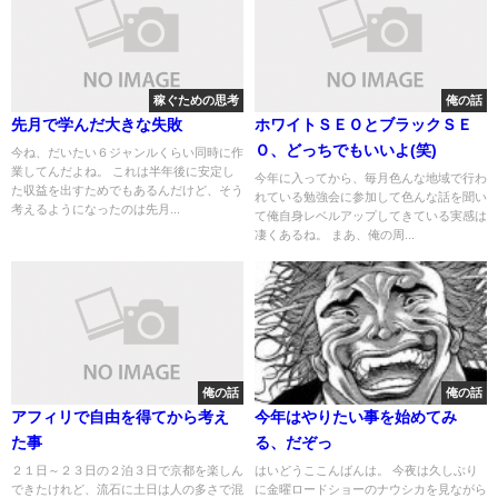
稼ぐための思考
俺の話
先月で学んだ大きな失敗
ホワイトＳＥＯとブラックＳＥ
Ｏ、どっちでもいいよ(笑)
今ね、だいたい６ジャンルくらい同時に作
業してんだよね。 これは半年後に安定し
今年に入ってから、毎月色んな地域で行わ
た収益を出すためでもあるんだけど、そう
れている勉強会に参加して色んな話を聞い
考えるようになったのは先月...
て俺自身レベルアップしてきている実感は
凄くあるね。 まあ、俺の周...
俺の話
俺の話
アフィリで自由を得てから考え
今年はやりたい事を始めてみ
た事
る、だぞっ
２１日～２３日の２泊３日で京都を楽しん
はいどうここんばんは。 今夜は久しぶり
できたけれど、流石に土日は人の多さで混
に金曜ロードショーのナウシカを見ながら