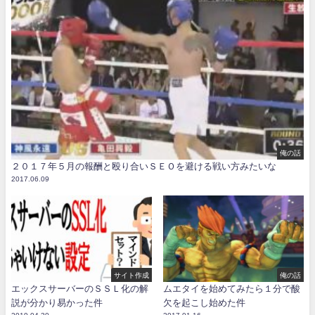
俺の話
２０１７年５月の報酬と殴り合いＳＥＯを避ける戦い方みたいな
2017.06.09
サイト作成
俺の話
エックスサーバーのＳＳＬ化の解
ムエタイを始めてみたら１分で酸
説が分かり易かった件
欠を起こし始めた件