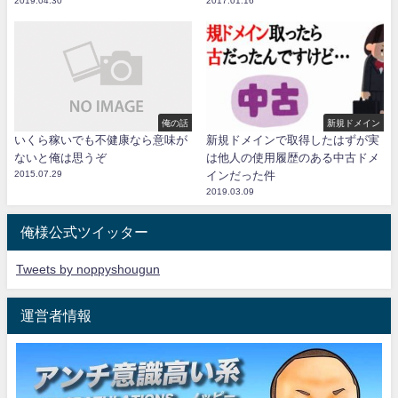
2019.04.30
2017.01.16
俺の話
新規ドメイン
いくら稼いでも不健康なら意味が
新規ドメインで取得したはずが実
ないと俺は思うぞ
は他人の使用履歴のある中古ドメ
2015.07.29
インだった件
2019.03.09
俺様公式ツイッター
Tweets by noppyshougun
運営者情報