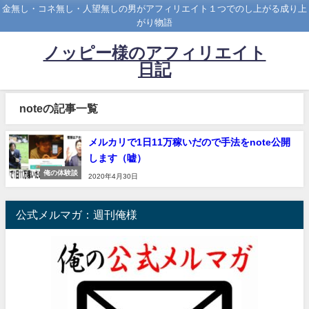
金無し・コネ無し・人望無しの男がアフィリエイト１つでのし上がる成り上
がり物語
ノッピー様のアフィリエイト
日記
noteの記事一覧
メルカリで1日11万稼いだので手法をnote公開
します（嘘）
俺の体験談
2020年4月30日
公式メルマガ：週刊俺様