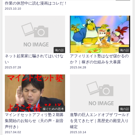
作業の休憩中に読む漫画はコレだ！
2015.10.10
俺の話
俺の話
ネット起業家に騙されてはいけな
アフィリエイト塾はなぜ儲かるの
い
か？｜稼ぎの仕組みを大暴露
2015.07.28
2015.04.28
稼ぐための思考
俺の話
マインドセットアフィリ塾２期募
進撃の巨人エンドオブザ ワールド
集開始のお知らせ（天の声・副音
を見てきたぞ｜黒歴史の殿堂入り
声付き）
確定
2017.04.02
2015.10.14