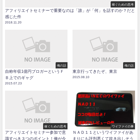
稼ぐための思考
アフィリエイトセミナーで重要なのは「誰」が「何」を話すのか？だと
感じた件
2018.11.20
俺の話
俺の話
自称年収1億円ブロガーというＦ
東京行ってきたぞ、東京
Ｂ上でのギャグ
2015.08.10
2015.07.23
稼ぐための思考
ワイファイの事
アフィリエイトセミナー参加で意
ＮＡＤ１１というワイファイがあ
識すべき３つのポイント！俺が今
まりにも評判悪くて吹き出しそう