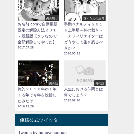
俺の怒り
稼ぐための思考
お名前.comで自動更新
手動ペナルティ２０１
設定の解除方法２０１
６上半期～神の裁き～
７最新版【クソなので
｜アフィリエイターは
全部解除してやった】
どうやって生き残るべ
2017.07.28
きか？
2016.05.22
俺の話
俺の話
俺的２０１６年ゆく年
人生における仲間とは
くる年で今年を総括し
何でしょう？
たみたぞ
2015.09.30
2016.12.29
俺様公式ツイッター
Tweets by noppyshougun