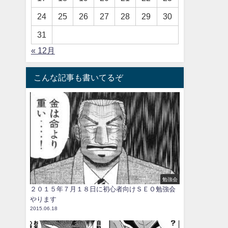
24
25
26
27
28
29
30
31
« 12月
こんな記事も書いてるぞ
勉強会
２０１５年７月１８日に初心者向けＳＥＯ勉強会
やります
2015.06.18