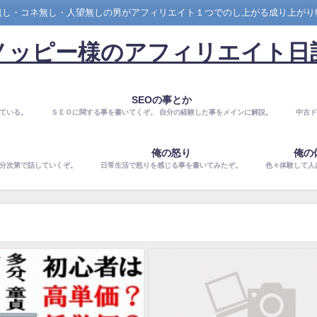
無し・コネ無し・人望無しの男がアフィリエイト１つでのし上がる成り上がり
ノッピー様のアフィリエイト日
SEOの事とか
ている。
ＳＥＯに関する事を書いてくぞ。 自分の経験した事をメインに解説。
中古ド
俺の怒り
俺の
気分次第で話していくぞ。
日常生活で怒りを感じる事を書いてみたぞ。
色々体験して人