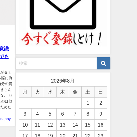
意識
でも
のがセミ
る際に俺
2026年8月
自分の貴
、きちん
月
火
水
木
金
土
日
な。 セ
てのは他
1
2
るためだ
3
4
5
6
7
8
9
noppy
10
11
12
13
14
15
16
17
18
19
20
21
22
23