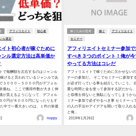
考
アフィリエイト
初心者
稼ぐための思考
稼ぐ
アフィリエイト
ンル選定
セミナー
エイト初心者が稼ぐために
アフィリエイトセミナー参加で
ャンル選定方法は高単価か
すべき３つのポイント！俺が今
？
やってる方法はコレだ
トで報酬額を左右するのはジャンル
アフィリエイトで稼ぐために欠かせない
 稼げると言われているジャンルであ
ナーの参加だ。 そこでセミナーに参加す
で３０００～５０００円がデフォル
が必ず行っている事を紹介していこう。 
単価ね。 ここで獲得件数が大きく伸
重な時間と金を使って参加する訳だから
価が貰えるようになって、デフォル
と収穫を得ないと無駄になってしまうから
００円が８０００円になったりもす
ミナー参加で必ずやるべき事 セミナーっ
いた中で一番大きいのは、１件の単価
の人の手法やアイデアを聞いて取り入れ
と俺...
日
noppy
2019年1月26日