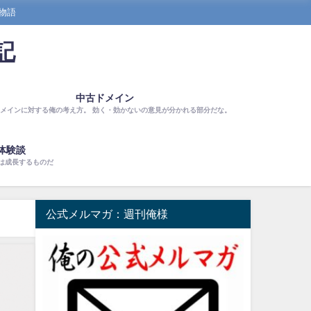
物語
記
中古ドメイン
メインに対する俺の考え方。 効く・効かないの意見が分かれる部分だな。
体験談
は成長するものだ
公式メルマガ：週刊俺様