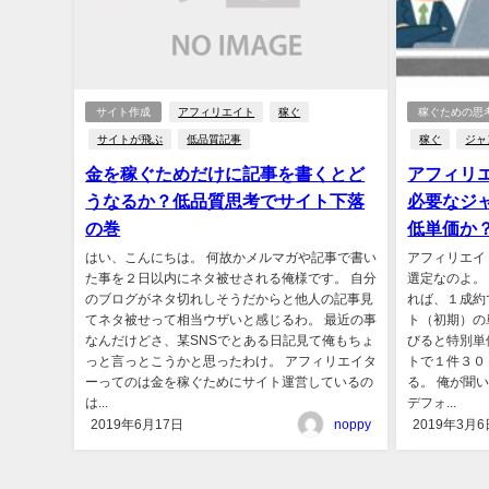
サイト作成
アフィリエイト
稼ぐ
稼ぐための思
サイトが飛ぶ
低品質記事
稼ぐ
ジャ
金を稼ぐためだけに記事を書くとど
アフィリ
うなるか？低品質思考でサイト下落
必要なジ
の巻
低単価か
はい、こんにちは。 何故かメルマガや記事で書い
アフィリエイ
た事を２日以内にネタ被せされる俺様です。 自分
選定なのよ。
のブログがネタ切れしそうだからと他人の記事見
れば、１成約
てネタ被せって相当ウザいと感じるわ。 最近の事
ト（初期）の
なんだけどさ、某SNSでとある日記見て俺もちょ
びると特別単
っと言っとこうかと思ったわけ。 アフィリエイタ
トで１件３０
ーってのは金を稼ぐためにサイト運営しているの
る。 俺が聞
は...
デフォ...
2019年6月17日
noppy
2019年3月6