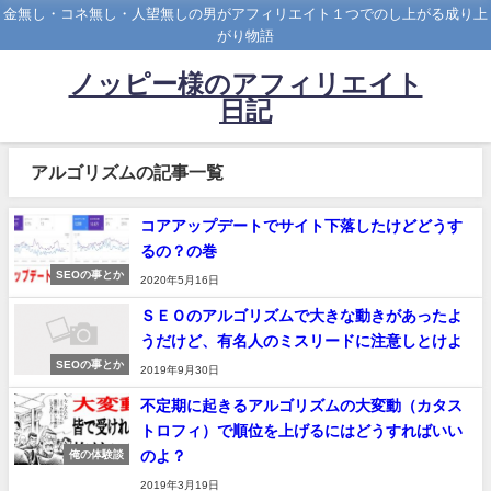
金無し・コネ無し・人望無しの男がアフィリエイト１つでのし上がる成り上
がり物語
ノッピー様のアフィリエイト
日記
アルゴリズムの記事一覧
コアアップデートでサイト下落したけどどうす
るの？の巻
SEOの事とか
2020年5月16日
ＳＥＯのアルゴリズムで大きな動きがあったよ
うだけど、有名人のミスリードに注意しとけよ
SEOの事とか
2019年9月30日
不定期に起きるアルゴリズムの大変動（カタス
トロフィ）で順位を上げるにはどうすればいい
のよ？
俺の体験談
2019年3月19日