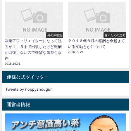
俺の体験談
稼ぐための思考
兼業アフィリエイターになって視
２０１６年８月の報酬と今起きて
力が１．５まで回復したけど報酬
いる変動とかについて
が回復しないので複雑な気持ちな
2016.09.21
件
2018.10.01
俺様公式ツイッター
Tweets by noppyshougun
運営者情報