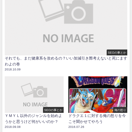
SEOの事とか
それでも、まだ健康系を攻めるの？いい加減引き際考えないと死にます
わよの巻
2018.10.09
SEOの事とか
俺の怒り
ＹＭＹＬ以外のジャンルを始めよ
ドラクエ１に対する俺の怒りを今
うかと思うけど何がいいのか？
こそ聞かせてやろう
2018.09.08
2016.07.26