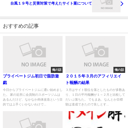
台風１９号と災害対策で考えたサイト案について
おすすめの記事
俺の話
俺の話
プライベートジム初日で脂肪遊
２０１５年３月のアフィリエイ
戯
ト報酬の結果
今日からプライベートジムに通い始めまし
３月はサイト順位を落としたものが多数あ
た。 家の近所に会員制のスポーツジムは
り、１日の平均報酬が１～２月と比較して
あるんだけど、なかなか肉体改造という目
だいぶ落ちた。 でもまあ、なんとか目標
的では上手くいかないわけで...
額は達成できたので良しとす...