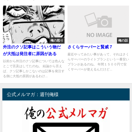
俺の怒り
俺の話
外注のクソ記事はこういう物だ
さくらサーバーと賢威７
が大抵は発注者に原因がある
最近やってみたい事があって、それはさく
らサーバーのライトプランという一番安い
以前から外注のクソ記事については色んな
プランがあるのね。 年間１５００円で安
とこで言及はしてたのね。 結論から言え
くサーバーが使えるんだけど...
ば、クソ記事しかこないのは記事を発注す
る側に大抵の原因があるわけ...
公式メルマガ：週刊俺様