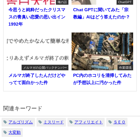
俺の話
ChatGPT
今思うと純粋だったクリスマ
Chat GPTに聞いてみた「宗
スの青臭い恋愛の思い出イン
教編」AIはどう答えたのか？
1992年
メルマガの公開バックナンバー
作業環境
メルマガ終了したんだけどや
PC内のホコリを清掃してみた
ってて面白かった件
が予想以上に汚かった件
関連キーワード
アルゴリズム
ミスリード
アフィリエイト
ＳＥＯ
大変動