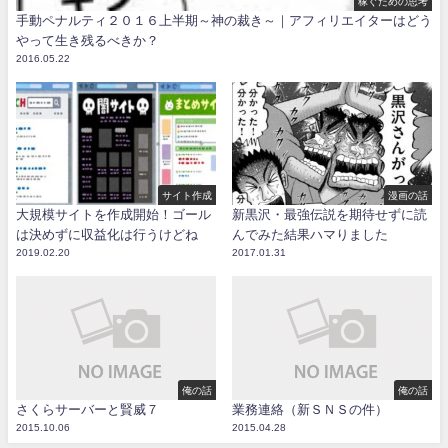
稼ぐための思考
手動ペナルティ２０１６上半期～神の裁き～｜アフィリエイターはどう
やって生き残るべきか？
2016.05.22
サイト作成
漫画の話
大規模サイトを作成開始！ゴール
新黒沢・最強伝説を期待せずに読
は決めずに収益化は行うけどね
んでみた結果ハマりました
2019.02.20
2017.01.31
俺の話
俺の話
さくらサーバーと賢威７
業務連絡（新ＳＮＳの件）
2015.10.06
2015.04.28