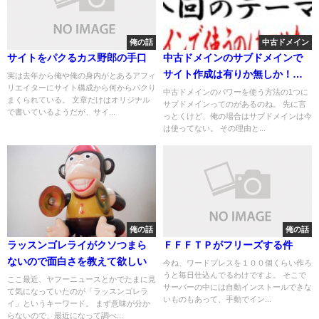
俺の話
中古ドメイン
サイトをパクるカス野郎の手口
中古ドメインのサブドメインで
サイト作成は有りか無しか！気
実は去年から俺や俺の身内がとあるアフィ
リエイターにサイト構成から何からパクり
になるドメインの強さはどうな
中古ドメインのパワーを使う方法の1つに
まくられている。 文章だけはオリジナル
サブドメインってのがあるのね。 先に言
の？
で書いているようだが、サイ...
っとくけど、俺の場合はサブドメインは今
は使ってない。 その理由と...
俺の話
俺の話
ラッスンゴレライがクソつまら
ＦＦＦＴＰがフリーズする件
ないので面白さを教えて欲しい
今ね、ワードプレスを１００個くらい作ろ
うと毎日仕込んでるわけですよ。 そこで
ここ最近、ヤフーニュースとかでたまに見
サーバーの中には自動インストールできな
て気になっていたのが「ラッスンゴレラ
いものもあって、手動でイン...
イ」というキーワード。 まず意味が分か
らないので、最近になって調べ...