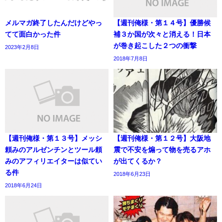
メルマガ終了したんだけどやっ
【週刊俺様・第１４号】優勝候
てて面白かった件
補３か国が次々と消える！日本
が巻き起こした２つの衝撃
2023年2月8日
2018年7月8日
【週刊俺様・第１３号】メッシ
【週刊俺様・第１２号】大阪地
頼みのアルゼンチンとツール頼
震で不安を煽って物を売るアホ
みのアフィリエイターは似てい
が出てくるか？
る件
2018年6月23日
2018年6月24日