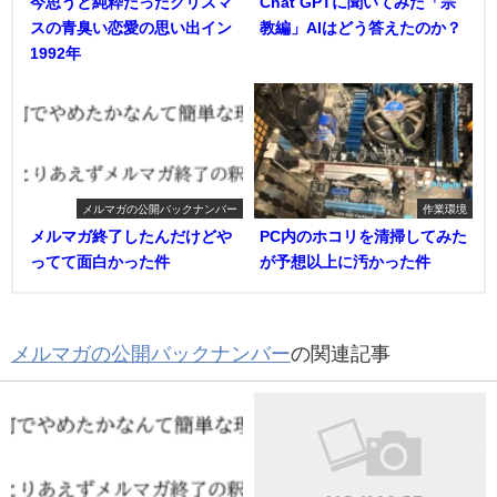
今思うと純粋だったクリスマ
Chat GPTに聞いてみた「宗
スの青臭い恋愛の思い出イン
教編」AIはどう答えたのか？
1992年
メルマガの公開バックナンバー
作業環境
メルマガ終了したんだけどや
PC内のホコリを清掃してみた
ってて面白かった件
が予想以上に汚かった件
メルマガの公開バックナンバー
の関連記事