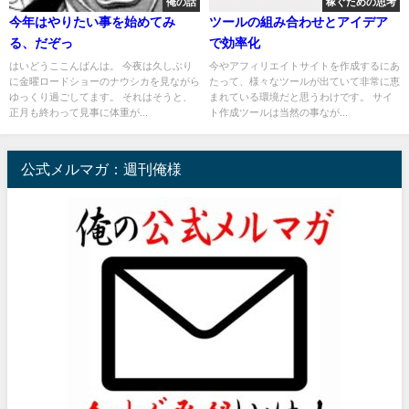
俺の話
稼ぐための思考
今年はやりたい事を始めてみ
ツールの組み合わせとアイデア
る、だぞっ
で効率化
はいどうここんばんは。 今夜は久しぶり
今やアフィリエイトサイトを作成するにあ
に金曜ロードショーのナウシカを見ながら
たって、様々なツールが出ていて非常に恵
ゆっくり過ごしてます。 それはそうと、
まれている環境だと思うわけです。 サイ
正月も終わって見事に体重が...
ト作成ツールは当然の事なが...
公式メルマガ：週刊俺様