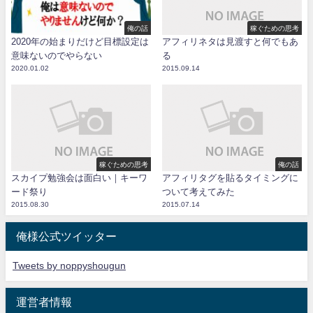
俺の話
稼ぐための思考
2020年の始まりだけど目標設定は
アフィリネタは見渡すと何でもあ
意味ないのでやらない
る
2020.01.02
2015.09.14
稼ぐための思考
俺の話
スカイプ勉強会は面白い｜キーワ
アフィリタグを貼るタイミングに
ード祭り
ついて考えてみた
2015.08.30
2015.07.14
俺様公式ツイッター
Tweets by noppyshougun
運営者情報