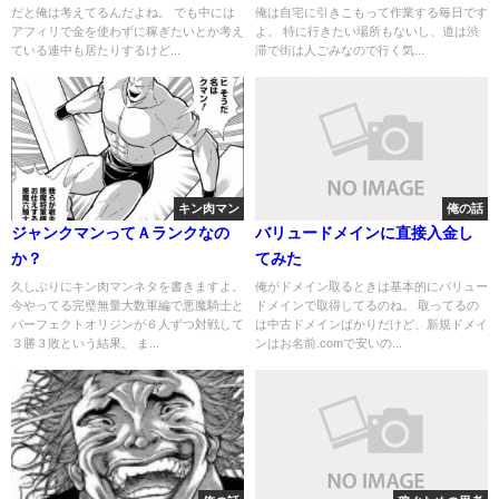
だと俺は考えてるんだよね。 でも中には
俺は自宅に引きこもって作業する毎日です
アフィリで金を使わずに稼ぎたいとか考え
よ。 特に行きたい場所もないし、道は渋
ている連中も居たりするけど...
滞で街は人ごみなので行く気...
キン肉マン
俺の話
ジャンクマンってＡランクなの
バリュードメインに直接入金し
か？
てみた
久しぶりにキン肉マンネタを書きますよ。
俺がドメイン取るときは基本的にバリュー
今やってる完璧無量大数軍編で悪魔騎士と
ドメインで取得してるのね。 取ってるの
パーフェクトオリジンが６人ずつ対戦して
は中古ドメインばかりだけど、新規ドメイ
３勝３敗という結果。 ま...
ンはお名前.comで安いの...