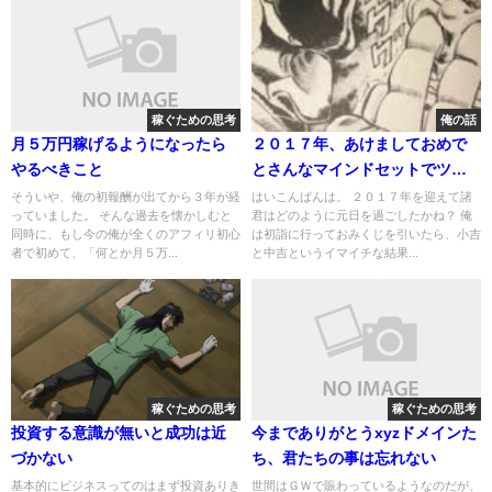
稼ぐための思考
俺の話
月５万円稼げるようになったら
２０１７年、あけましておめで
やるべきこと
とさんなマインドセットでツイ
てます（笑）
そういや、俺の初報酬が出てから３年が経
はいこんばんは。 ２０１７年を迎えて諸
っていました。 そんな過去を懐かしむと
君はどのように元日を過ごしたかね？ 俺
同時に、もし今の俺が全くのアフィリ初心
は初詣に行っておみくじを引いたら、小吉
者で初めて、「何とか月５万...
と中吉というイマイチな結果...
稼ぐための思考
稼ぐための思考
投資する意識が無いと成功は近
今までありがとうxyzドメインた
づかない
ち、君たちの事は忘れない
基本的にビジネスってのはまず投資ありき
世間はＧＷで賑わっているようなのだが、