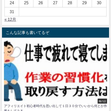
24
25
26
27
28
29
30
31
« 12月
こんな記事も書いてるぞ
俺の話
アフィリエイト初心者時代を思い出して１日３０分でいいから何とか作
業をしてみる