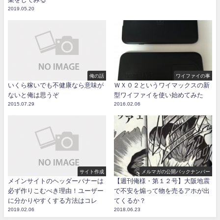
2019.05.20
俺の話
ワイファイの事
いくら稼いでも不健康なら意味が
ＷＸ０２というワイマックスの新
ないと俺は思うぞ
型ワイファイを使い始めてみた
2015.07.29
2016.02.06
サイト作成
メルマガの公開バックナンバー
メインサイトのヘッダーバナーは
【週刊俺様・第１２号】大阪地震
必ず作りこむべき理由！ユーザー
で不安を煽って物を売るアホが出
に分かりやすくする方法はコレ
てくるか？
2019.02.06
2018.06.23