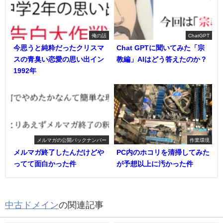
俺の話
ChatGPT
今思うと純粋だったクリスマ
Chat GPTに聞いてみた「宗
スの青臭い恋愛の思い出イン
教編」AIはどう答えたのか？
1992年
メルマガの公開バックナンバー
作業環境
メルマガ終了したんだけどや
PC内のホコリを清掃してみた
ってて面白かった件
が予想以上に汚かった件
中古ドメイン
の関連記事