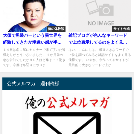
俺の体験談
サイト作成
大須で男装バーという異世界を
雑記ブログが色んなキーワード
経験してきたが場違い感が半端
で上位表示してるのをよく見る
なかったです
ので新しい実験を開始
１４日は名古屋にセミナーで来て頂いた皆
はい、こんにちは。 最近大きなワードで
様ありがとうございました。 １か月前の
上位を調べてみると雑記サイトをよく見る
急な告知でしたが９０人ほど集まって驚き
俺様です。 いやね、今作ってるサイトが
です。今度は冬辺りにやりま...
最終的に大きなワードで上が...
公式メルマガ：週刊俺様