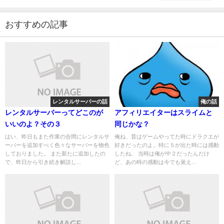
おすすめの記事
レンタルサーバーの話
俺の話
レンタルサーバーってどこのが
アフィリエイターはスライムと
いいのよ？その３
同じかな？
はい、昨日もまた作業の合間にレンタルサ
俺ね、昔はゲームやってた時にドラクエが
ーバーを追加すべく色々なサーバーを物色
好きだったのよ。特に５が出た時には感動
しておりました。 また新たに追加したの
したね。 当時は俺が中２だったんだけ
で、昨日から引き続き解説し...
ど、あの時の感動は今でも覚え...